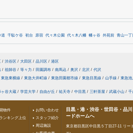
参道
千駄ケ谷
初台
原宿
代々木公園
代々木八幡
幡ヶ谷
外苑前
青山一丁
区
/
渋谷区
/
大田区
/
品川区
/
港区
砧
/
祖師谷
/
等々力
/
田園調布
/
南馬込
/
奥沢
/
北沢
/
代沢
東急東横線
/
東急大井町線
/
東急田園都市線
/
東急目黒線
/
山手線
/
東急池
師ヶ谷大蔵
/
学芸大学
/
自由が丘
/
祐天寺
/
中目黒
/
三軒茶屋
/
武蔵小山
/
千
目黒・港・渋谷・世田谷・品川
開物件
お問い合わせ
ードホームへ
ランキング上位
スタッフ紹介
周辺施設
東京都目黒区中目黒５丁目27-11 リード