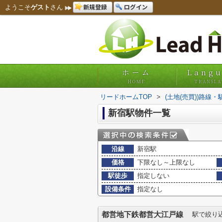
新規登録
ログイン
ようこそ
ゲスト
さん
ホーム
Lang
HOME
TRANSLA
リードホームTOP
>
(土地(売買))路線
新宿駅物件一覧
沿線
新宿駅
価格
下限なし～上限なし
駅徒歩
指定しない
設備条件
指定なし
都営地下鉄都営大江戸線
駅で絞り