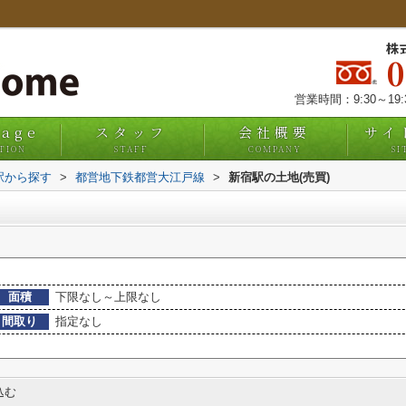
株
営業時間：9:30～19
uage
スタッフ
会社概要
サイ
TION
STAFF
COMPANY
SI
・駅から探す
>
都営地下鉄都営大江戸線
>
新宿駅の土地(売買)
面積
下限なし～上限なし
間取り
指定なし
込む