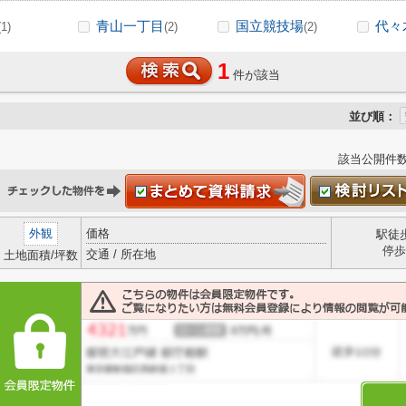
青山一丁目
国立競技場
代々
(1)
(2)
(2)
1
件が該当
並び順：
該当公開件
外観
価格
駅徒
停歩
交通 / 所在地
土地面積/坪数