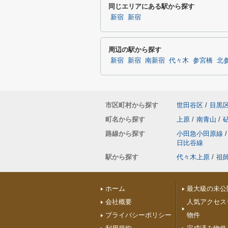
同じエリアにある駅から探す
新宿
新宿
周辺の駅から探す
新宿
新宿
南新宿
代々木
参宮橋
北
市区町村から探す
世田谷区
/
目黒
町名から探す
上原
/
南青山
/
路線から探す
小田急小田原線
/
日比谷線
駅から探す
代々木上原
/
祖
ホーム
最大級の未公
会社概要
人気アクセス
プライバシーポリシー
物件