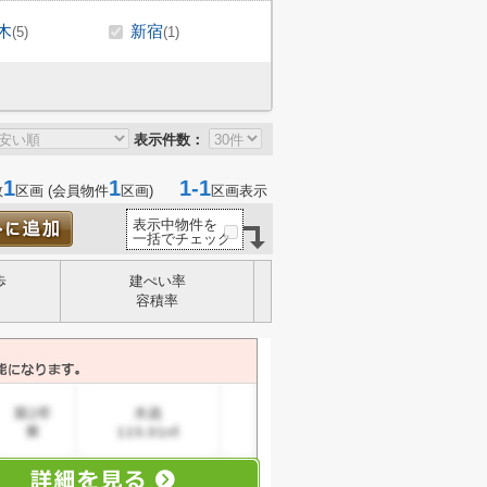
木
新宿
(5)
(1)
表示件数：
1
1
1-1
数
区画 (会員物件
区画)
区画表示
表示中物件を
一括でチェック
歩
建ぺい率
容積率