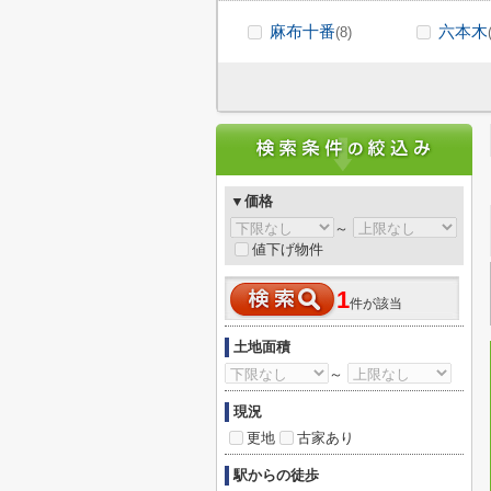
麻布十番
六本木
(8)
▼価格
～
値下げ物件
1
件が該当
土地面積
～
現況
更地
古家あり
駅からの徒歩