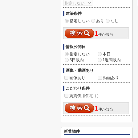
建築条件
指定しない
あり
なし
1
件が該当
情報公開日
指定しない
本日
3日以内
1週間以内
画像・動画あり
画像あり
動画あり
こだわり条件
賃貸併用住宅
(-)
1
件が該当
新着物件