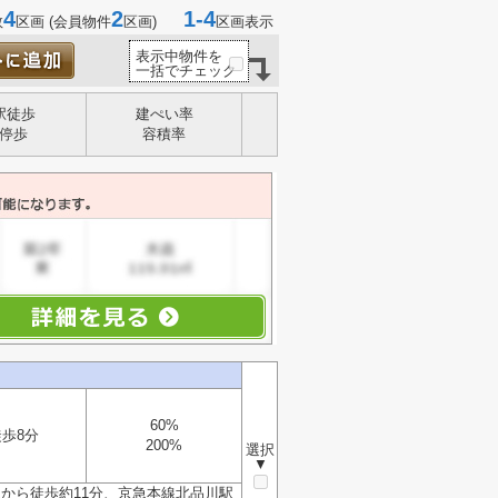
4
2
1-4
数
区画 (会員物件
区画)
区画表示
表示中物件を
一括でチェック
駅徒歩
建ぺい率
停歩
容積率
60%
徒歩8分
200%
選択
▼
から徒歩約11分、京急本線北品川駅