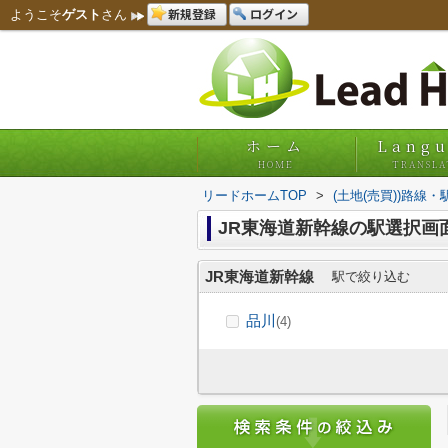
新規登録
ログイン
ようこそ
ゲスト
さん
ホーム
Lang
HOME
TRANSLA
リードホームTOP
>
(土地(売買))路線
JR東海道新幹線の駅選択画
JR東海道新幹線
駅で絞り込む
品川
(4)