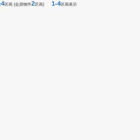
4
2
1-4
数
区画 (会員物件
区画)
区画表示