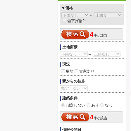
▼価格
～
値下げ物件
4
件が該当
土地面積
～
現況
更地
古家あり
駅からの徒歩
建築条件
指定しない
あり
なし
4
件が該当
情報公開日