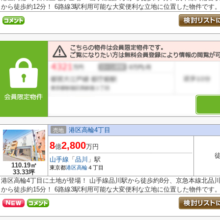
から徒歩約12分！ 6路線3駅利用可能な大変便利な立地に位置した物件です。 .
港区高輪4丁目
売地
8
2,800
億
万円
山手線
「
品川
」駅
110.19㎡
東京都
港区
高輪
４丁目
33.33坪
港区高輪4丁目に土地が登場！ 山手線品川駅から徒歩約8分、京急本線北品川
から徒歩約15分！ 6路線3駅利用可能な大変便利な立地に位置した物件です。 .