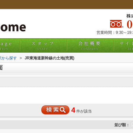
株
営業時間：9:30～19
uage
スタッフ
会社概要
サイ
TION
STAFF
COMPANY
SI
・駅から探す
>
JR東海道新幹線の土地(売買)
面
4
件が該当
並び順：