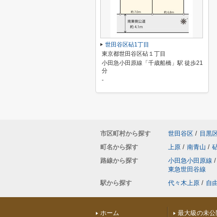
世田谷区砧1丁目
東京都世田谷区砧１丁目
小田急小田原線「千歳船橋」駅 徒歩21
分
-
市区町村から探す
世田谷区
/
目黒
町名から探す
上原
/
南青山
/
路線から探す
小田急小田原線
/
東急世田谷線
駅から探す
代々木上原
/
自
ホーム
最大級の未公