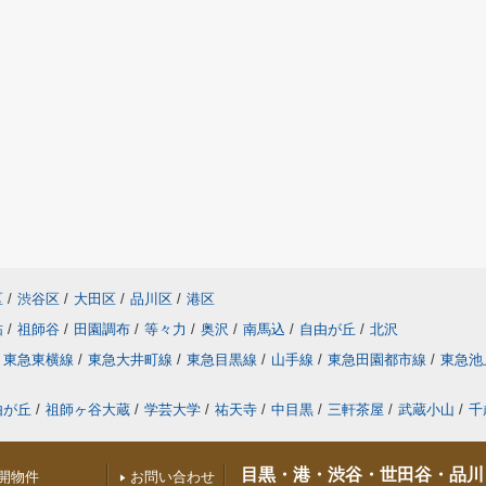
区
/
渋谷区
/
大田区
/
品川区
/
港区
砧
/
祖師谷
/
田園調布
/
等々力
/
奥沢
/
南馬込
/
自由が丘
/
北沢
東急東横線
/
東急大井町線
/
東急目黒線
/
山手線
/
東急田園都市線
/
東急池
由が丘
/
祖師ヶ谷大蔵
/
学芸大学
/
祐天寺
/
中目黒
/
三軒茶屋
/
武蔵小山
/
千
目黒・港・渋谷・世田谷・品川
開物件
お問い合わせ