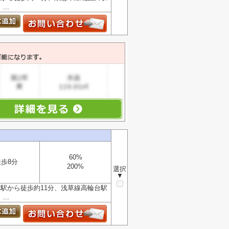
..
60%
徒歩8分
200%
選択
▼
駅から徒歩約11分、浅草線高輪台駅
..