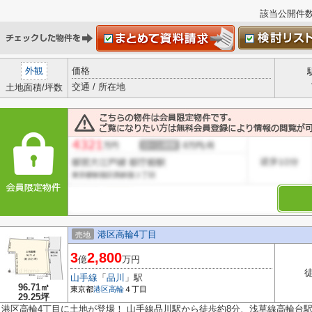
該当公開件
外観
価格
交通 / 所在地
土地面積/坪数
港区高輪4丁目
売地
3
2,800
億
万円
山手線
「
品川
」駅
96.71㎡
東京都
港区
高輪
４丁目
29.25坪
港区高輪4丁目に土地が登場！ 山手線品川駅から徒歩約8分、浅草線高輪台駅