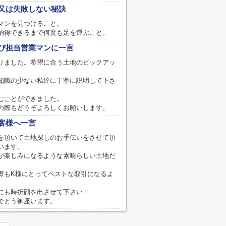
又は失敗しない秘訣
マンを見つけること。
納得できるまで何度も足を運ぶこと。
び担当営業マンに一言
りました。希望に合う土地のピックアッ
知識の少ない私達に丁寧に説明して下さ
むことができました。
の際もどうぞよろしくお願いします。
客様へ一言
を頂いて土地探しのお手伝いをさせて頂
います。
が楽しみになるような素晴らしい土地だ
際もK様にとってベストな取引になるよ
にも時折顔を出させて下さい！
でとう御座います。