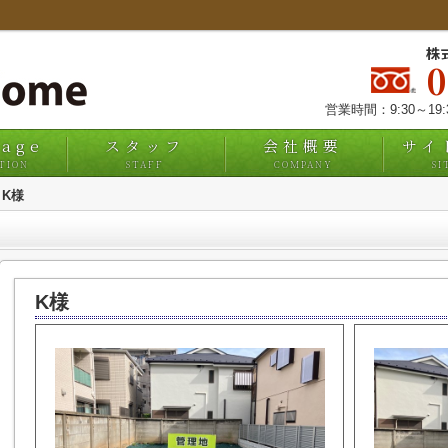
株
営業時間：9:30～19
uage
スタッフ
会社概要
サイ
TION
STAFF
COMPANY
SI
K様
K様