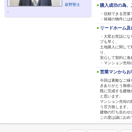
萩野聖士
購入成功の為、
-
・信頼できる営業
・候補の物件には
リードホーム及
・大変お世話にな
プも早く、
土地購入に関して
り、
安心して契約に進
・マンション売却
営業マンからお
今回は素敵なご縁
きありがとう御座
既に完成する建物
と思います。
マンション売却の
う尽力致します。
建物の打ち合わせ
この度は誠におめ