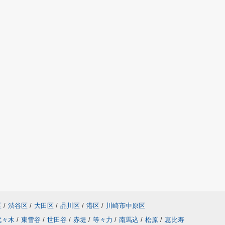
区
/
渋谷区
/
大田区
/
品川区
/
港区
/
川崎市中原区
代々木
/
東雪谷
/
世田谷
/
赤堤
/
等々力
/
南馬込
/
松原
/
恵比寿