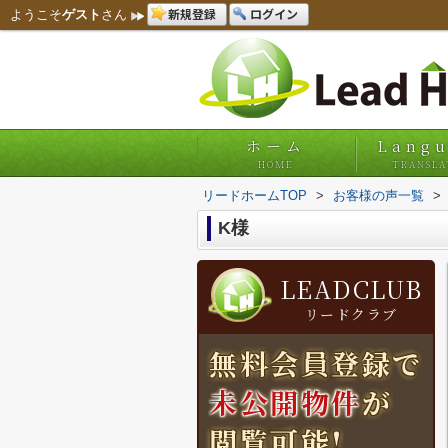
新規登録
ログイン
ようこそ
ゲスト
さん
ホーム
Lang
HOME
TRANSLA
リードホームTOP
>
お客様の声一覧
>
K様
LEADCLUB
リードクラブ
無料会員登録で
未公開物件
が
閲覧可能!