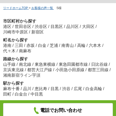
リードホームTOP
>
お客様の声一覧
>
S様
市区町村から探す
港区
/
世田谷区
/
渋谷区
/
目黒区
/
品川区
/
大田区
/
川崎市中原区
/
新宿区
町名から探す
港南
/
三田
/
赤坂
/
白金
/
芝浦
/
南青山
/
高輪
/
六本木
/
代々木
/
南麻布
路線から探す
山手線
/
南北線
/
東急東横線
/
東急田園都市線
/
日比谷線
/
京浜東北線
/
都営大江戸線
/
小田急小田原線
/
都営三田線
/
湘南新宿ライン宇須
駅から探す
麻布十番
/
品川
/
恵比寿
/
目黒
/
渋谷
/
広尾
/
白金高輪
/
田町
/
白金台
/
中目黒
電話でお問い合わせ