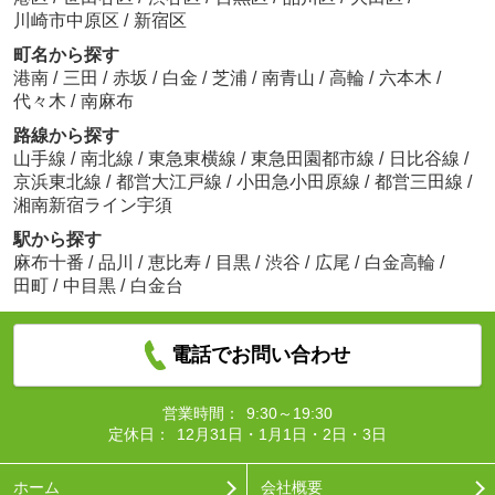
川崎市中原区
/
新宿区
町名から探す
港南
/
三田
/
赤坂
/
白金
/
芝浦
/
南青山
/
高輪
/
六本木
/
代々木
/
南麻布
路線から探す
山手線
/
南北線
/
東急東横線
/
東急田園都市線
/
日比谷線
/
京浜東北線
/
都営大江戸線
/
小田急小田原線
/
都営三田線
/
湘南新宿ライン宇須
駅から探す
麻布十番
/
品川
/
恵比寿
/
目黒
/
渋谷
/
広尾
/
白金高輪
/
田町
/
中目黒
/
白金台
電話でお問い合わせ
営業時間：
9:30～19:30
定休日：
12月31日・1月1日・2日・3日
ホーム
会社概要