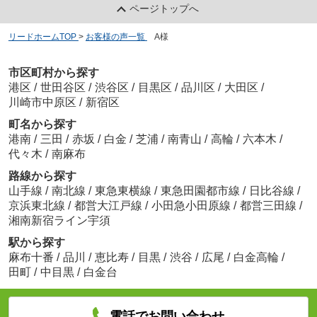
ページトップへ
リードホームTOP
>
お客様の声一覧
>
A様
市区町村から探す
港区
/
世田谷区
/
渋谷区
/
目黒区
/
品川区
/
大田区
/
川崎市中原区
/
新宿区
町名から探す
港南
/
三田
/
赤坂
/
白金
/
芝浦
/
南青山
/
高輪
/
六本木
/
代々木
/
南麻布
路線から探す
山手線
/
南北線
/
東急東横線
/
東急田園都市線
/
日比谷線
/
京浜東北線
/
都営大江戸線
/
小田急小田原線
/
都営三田線
/
湘南新宿ライン宇須
駅から探す
麻布十番
/
品川
/
恵比寿
/
目黒
/
渋谷
/
広尾
/
白金高輪
/
田町
/
中目黒
/
白金台
電話でお問い合わせ