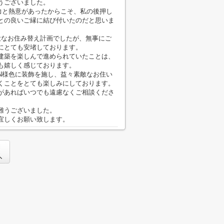
うございました。
力と熱意があったからこそ、私の後押し
との良いご縁に結び付いたのだと思いま
大なお住み替え計画でしたが、無事にご
にとても安堵しております。
建築を楽しんで進められていたことは、
も嬉しく感じております。
N様色に装飾を施し、益々素敵なお住い
くことをとても楽しみにしております。
があればいつでも遠慮なくご相談くださ
難うございました。
宜しくお願い致します。