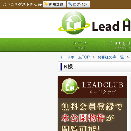
新規登録
ログイン
ようこそ
ゲスト
さん
ホーム
Lang
HOME
TRANSLA
リードホームTOP
>
お客様の声一覧
>
N様
LEADCLUB
リードクラブ
無料会員登録で
未公開物件
が
閲覧可能!