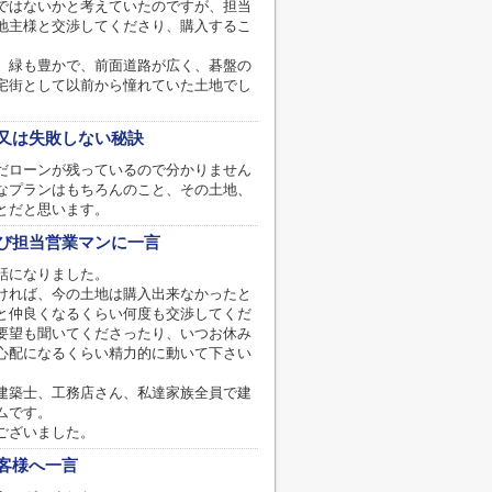
ではないかと考えていたのですが、担当
地主様と交渉してくださり、購入するこ
、緑も豊かで、前面道路が広く、碁盤の
宅街として以前から憧れていた土地でし
又は失敗しない秘訣
だローンが残っているので分かりません
なプランはもちろんのこと、その土地、
とだと思います。
び担当営業マンに一言
話になりました。
ければ、今の土地は購入出来なかったと
と仲良くなるくらい何度も交渉してくだ
要望も聞いてくださったり、いつお休み
心配になるくらい精力的に動いて下さい
建築士、工務店さん、私達家族全員で建
ムです。
ございました。
客様へ一言