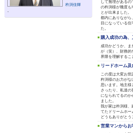
して無理があるの
杵渕佳輝
の杵渕様が幾度も
-
とが出来ました。
都内にありながら
目になっている住
た。
購入成功の為、
成功かどうか、ま
が（笑）、財務的
界隈を理解するこ
リードホーム及
この度は大変お世
杵渕様のお力がな
思います。地主様
さったり、私達の
になられてるのか
ました。
我が家は杵渕様、
てたドリームホー
どうもありがとう
営業マンからお