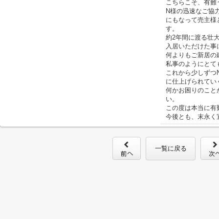
こちらこそ、有難
N様の迅速なご協
にもなって売主様
す。
約2年間に渡る壮
入居いただけた事
何よりもご新居の
私事のようにとて
これから少しずつ
に仕上げられてい
何かお困りのこと
い。
この度は本当に有
今後とも、末永く
一覧に戻る