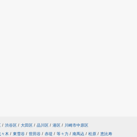
区
/
渋谷区
/
大田区
/
品川区
/
港区
/
川崎市中原区
代々木
/
東雪谷
/
世田谷
/
赤堤
/
等々力
/
南馬込
/
松原
/
恵比寿