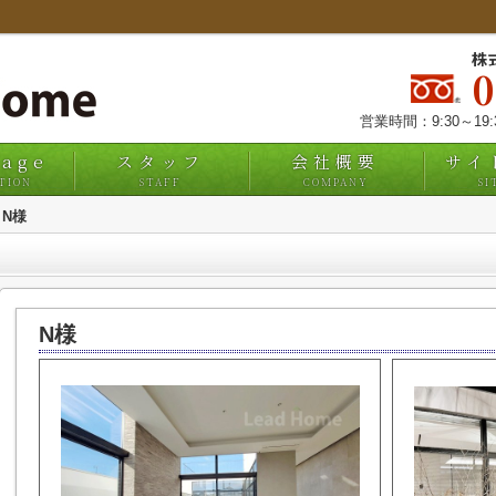
株
営業時間：9:30～19
uage
スタッフ
会社概要
サイ
TION
STAFF
COMPANY
SI
N様
N様