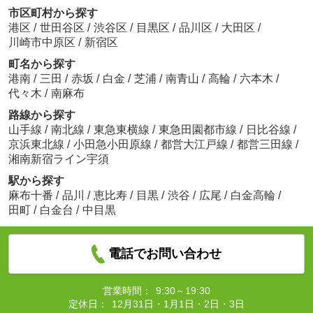
市区町村から探す
港区
/
世田谷区
/
渋谷区
/
目黒区
/
品川区
/
大田区
/
川崎市中原区
/
新宿区
町名から探す
港南
/
三田
/
赤坂
/
白金
/
芝浦
/
南青山
/
高輪
/
六本木
/
代々木
/
南麻布
路線から探す
山手線
/
南北線
/
東急東横線
/
東急田園都市線
/
日比谷線
/
京浜東北線
/
小田急小田原線
/
都営大江戸線
/
都営三田線
/
湘南新宿ライン宇須
駅から探す
麻布十番
/
品川
/
恵比寿
/
目黒
/
渋谷
/
広尾
/
白金高輪
/
田町
/
白金台
/
中目黒
電話でお問い合わせ
営業時間：
9:30～19:30
定休日：
12月31日・1月1日・2日・3日