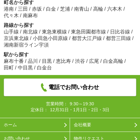
町名から探す
港南
/
三田
/
赤坂
/
白金
/
芝浦
/
南青山
/
高輪
/
六本木
/
代々木
/
南麻布
路線から探す
山手線
/
南北線
/
東急東横線
/
東急田園都市線
/
日比谷線
/
京浜東北線
/
小田急小田原線
/
都営大江戸線
/
都営三田線
/
湘南新宿ライン宇須
駅から探す
麻布十番
/
品川
/
目黒
/
恵比寿
/
渋谷
/
広尾
/
白金高輪
/
田町
/
中目黒
/
白金台
電話でお問い合わせ
営業時間：
9:30～19:30
定休日：
12月31日・1月1日・2日・3日
ホーム
会社概要
お問い合わせ
物件リクエスト