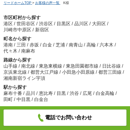
リードホームTOP
>
お客様の声一覧
>
K様
市区町村から探す
港区
/
世田谷区
/
渋谷区
/
目黒区
/
品川区
/
大田区
/
川崎市中原区
/
新宿区
町名から探す
港南
/
三田
/
赤坂
/
白金
/
芝浦
/
南青山
/
高輪
/
六本木
/
代々木
/
南麻布
路線から探す
山手線
/
南北線
/
東急東横線
/
東急田園都市線
/
日比谷線
/
京浜東北線
/
都営大江戸線
/
小田急小田原線
/
都営三田線
/
湘南新宿ライン宇須
駅から探す
麻布十番
/
品川
/
恵比寿
/
目黒
/
渋谷
/
広尾
/
白金高輪
/
田町
/
中目黒
/
白金台
電話でお問い合わせ