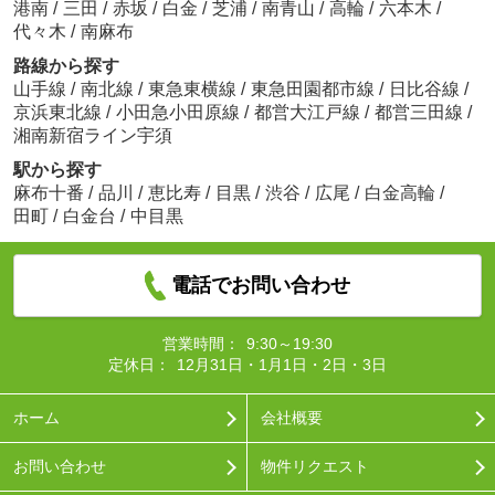
港南
/
三田
/
赤坂
/
白金
/
芝浦
/
南青山
/
高輪
/
六本木
/
代々木
/
南麻布
路線から探す
山手線
/
南北線
/
東急東横線
/
東急田園都市線
/
日比谷線
/
京浜東北線
/
小田急小田原線
/
都営大江戸線
/
都営三田線
/
湘南新宿ライン宇須
駅から探す
麻布十番
/
品川
/
恵比寿
/
目黒
/
渋谷
/
広尾
/
白金高輪
/
田町
/
白金台
/
中目黒
電話でお問い合わせ
営業時間：
9:30～19:30
定休日：
12月31日・1月1日・2日・3日
ホーム
会社概要
お問い合わせ
物件リクエスト