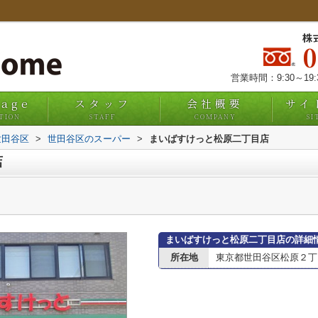
株
営業時間：9:30～19
uage
スタッフ
会社概要
サイ
TION
STAFF
COMPANY
SI
世田谷区
>
世田谷区のスーパー
>
まいばすけっと松原二丁目店
店
まいばすけっと松原二丁目店の詳細
所在地
東京都世田谷区松原２丁目2