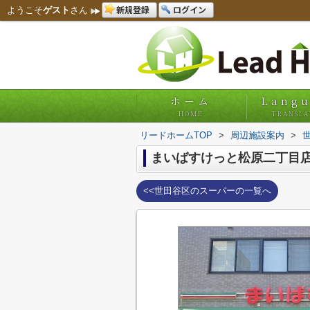
新規登録
ログイン
ようこそ
ゲスト
さん
ホーム
Lang
HOME
TRANSLA
リードホームTOP
>
周辺施設案内
>
まいばすけっと松原二丁目
<<世田谷区のスーパーの一覧へ