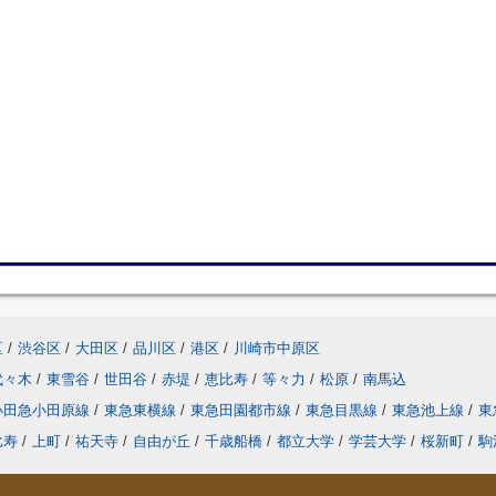
区
/
渋谷区
/
大田区
/
品川区
/
港区
/
川崎市中原区
代々木
/
東雪谷
/
世田谷
/
赤堤
/
恵比寿
/
等々力
/
松原
/
南馬込
小田急小田原線
/
東急東横線
/
東急田園都市線
/
東急目黒線
/
東急池上線
/
東
比寿
/
上町
/
祐天寺
/
自由が丘
/
千歳船橋
/
都立大学
/
学芸大学
/
桜新町
/
駒