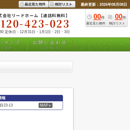
最近見た物件
検討リスト
最終更新：2026年08月08日
式会社リードホーム【通話料無料】
00
00
件
件
0120-423-023
最近見た物件
検討リスト
:30 定休日：12月31日・1月1日・2日・3日
トマップ
お問い合わせ
TE MAP
CONTACT
情報
3-13
MAP
▼