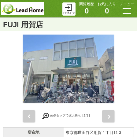
閲覧履歴
お気に入り
メニュー
0
0
FUJI 用賀店
前
次
画像タップで拡大表示【
1
/1】
所在地
東京都世田谷区用賀４丁目11-3