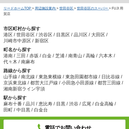
リードホームTOP
>
周辺施設案内
>
世田谷区
>
世田谷区のスーパー
>
FUJI 用
賀店
市区町村から探す
港区
/
世田谷区
/
渋谷区
/
目黒区
/
品川区
/
大田区
/
川崎市中原区
/
新宿区
町名から探す
港南
/
三田
/
赤坂
/
白金
/
芝浦
/
南青山
/
高輪
/
六本木
/
代々木
/
南麻布
路線から探す
山手線
/
南北線
/
東急東横線
/
東急田園都市線
/
日比谷線
/
京浜東北線
/
都営大江戸線
/
小田急小田原線
/
都営三田線
/
湘南新宿ライン宇須
駅から探す
麻布十番
/
品川
/
恵比寿
/
目黒
/
渋谷
/
広尾
/
白金高輪
/
田町
/
中目黒
/
白金台
電話でお問い合わせ