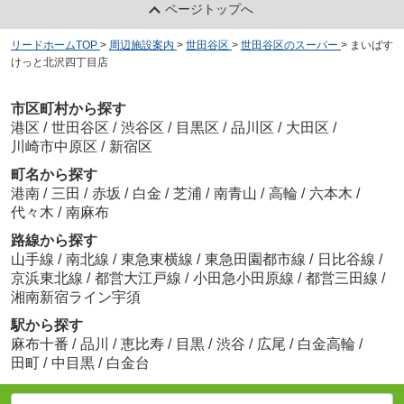
ページトップへ
リードホームTOP
>
周辺施設案内
>
世田谷区
>
世田谷区のスーパー
>
まいばす
けっと北沢四丁目店
市区町村から探す
港区
/
世田谷区
/
渋谷区
/
目黒区
/
品川区
/
大田区
/
川崎市中原区
/
新宿区
町名から探す
港南
/
三田
/
赤坂
/
白金
/
芝浦
/
南青山
/
高輪
/
六本木
/
代々木
/
南麻布
路線から探す
山手線
/
南北線
/
東急東横線
/
東急田園都市線
/
日比谷線
/
京浜東北線
/
都営大江戸線
/
小田急小田原線
/
都営三田線
/
湘南新宿ライン宇須
駅から探す
麻布十番
/
品川
/
恵比寿
/
目黒
/
渋谷
/
広尾
/
白金高輪
/
田町
/
中目黒
/
白金台