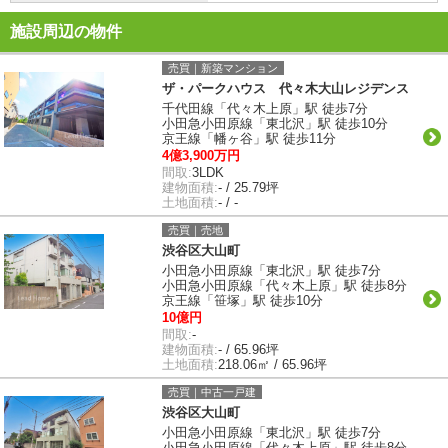
施設周辺の物件
売買｜新築マンション
ザ・パークハウス 代々木大山レジデンス
千代田線「代々木上原」駅 徒歩7分
小田急小田原線「東北沢」駅 徒歩10分
京王線「幡ヶ谷」駅 徒歩11分
4億3,900万円
間取:
3LDK
建物面積:
- / 25.79坪
土地面積:
- / -
売買｜売地
渋谷区大山町
小田急小田原線「東北沢」駅 徒歩7分
小田急小田原線「代々木上原」駅 徒歩8分
京王線「笹塚」駅 徒歩10分
10億円
間取:
-
建物面積:
- / 65.96坪
土地面積:
218.06㎡ / 65.96坪
売買｜中古一戸建
渋谷区大山町
小田急小田原線「東北沢」駅 徒歩7分
小田急小田原線「代々木上原」駅 徒歩8分