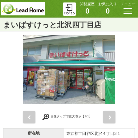
閲覧履歴
お気に入り
メニュー
0
0
まいばすけっと北沢四丁目店
前
次
画像タップで拡大表示【
1
/1】
所在地
東京都世田谷区北沢４丁目3-1