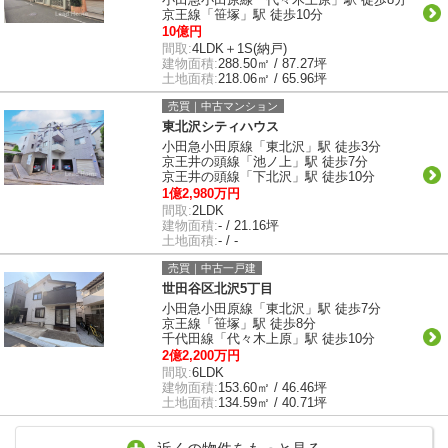
京王線「笹塚」駅 徒歩10分
10億円
間取:
4LDK＋1S(納戸)
建物面積:
288.50㎡ / 87.27坪
土地面積:
218.06㎡ / 65.96坪
売買｜中古マンション
東北沢シティハウス
小田急小田原線「東北沢」駅 徒歩3分
京王井の頭線「池ノ上」駅 徒歩7分
京王井の頭線「下北沢」駅 徒歩10分
1億2,980万円
間取:
2LDK
建物面積:
- / 21.16坪
土地面積:
- / -
売買｜中古一戸建
世田谷区北沢5丁目
小田急小田原線「東北沢」駅 徒歩7分
京王線「笹塚」駅 徒歩8分
千代田線「代々木上原」駅 徒歩10分
2億2,200万円
間取:
6LDK
建物面積:
153.60㎡ / 46.46坪
土地面積:
134.59㎡ / 40.71坪