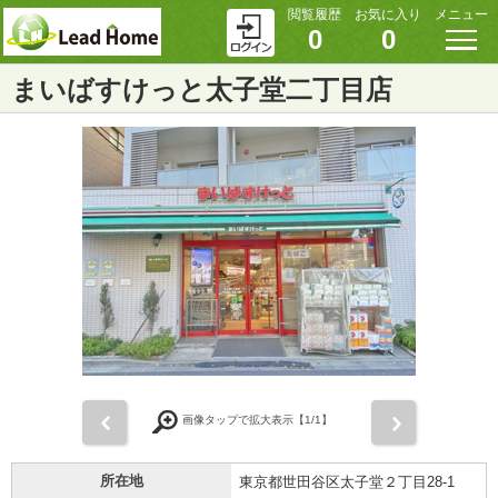
閲覧履歴
お気に入り
メニュー
0
0
まいばすけっと太子堂二丁目店
前
次
画像タップで拡大表示【
1
/1】
所在地
東京都世田谷区太子堂２丁目28-1