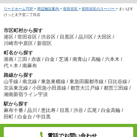
リードホームTOP
>
周辺施設案内
>
世田谷区
>
世田谷区のスーパー
>
まいばす
けっと太子堂二丁目店
市区町村から探す
港区
/
世田谷区
/
渋谷区
/
目黒区
/
品川区
/
大田区
/
川崎市中原区
/
新宿区
町名から探す
港南
/
三田
/
赤坂
/
白金
/
芝浦
/
南青山
/
高輪
/
六本木
/
代々木
/
南麻布
路線から探す
山手線
/
南北線
/
東急東横線
/
東急田園都市線
/
日比谷線
/
京浜東北線
/
小田急小田原線
/
都営大江戸線
/
都営三田線
/
湘南新宿ライン宇須
駅から探す
麻布十番
/
品川
/
恵比寿
/
目黒
/
渋谷
/
広尾
/
白金高輪
/
田町
/
白金台
/
中目黒
電話でお問い合わせ