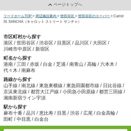
ページトップへ
リードホームTOP
>
周辺施設案内
>
世田谷区
>
世田谷区のスーパー
>
Carrot
St. SANCHA（キャロット ストリート サンチャ）
市区町村から探す
港区
/
世田谷区
/
渋谷区
/
目黒区
/
品川区
/
大田区
/
川崎市中原区
/
新宿区
町名から探す
港南
/
三田
/
赤坂
/
白金
/
芝浦
/
南青山
/
高輪
/
六本木
/
代々木
/
南麻布
路線から探す
山手線
/
南北線
/
東急東横線
/
東急田園都市線
/
日比谷線
/
京浜東北線
/
都営大江戸線
/
小田急小田原線
/
都営三田線
/
湘南新宿ライン宇須
駅から探す
麻布十番
/
品川
/
恵比寿
/
目黒
/
渋谷
/
広尾
/
白金高輪
/
田町
/
中目黒
/
白金台