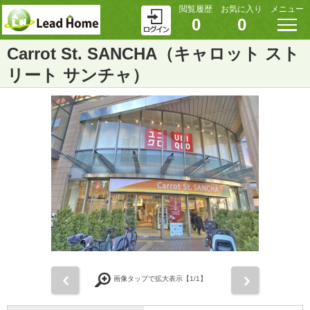
閲覧履歴
お気に入り
メニュー
0
0
Carrot St. SANCHA（キャロット スト
リート サンチャ）
前
次
画像タップで拡大表示【
1
/1】