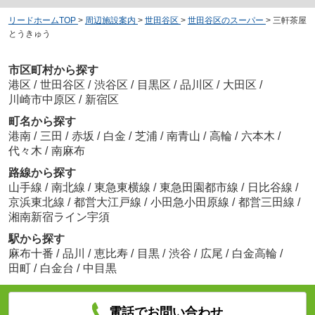
リードホームTOP
>
周辺施設案内
>
世田谷区
>
世田谷区のスーパー
>
三軒茶屋
とうきゅう
市区町村から探す
港区
/
世田谷区
/
渋谷区
/
目黒区
/
品川区
/
大田区
/
川崎市中原区
/
新宿区
町名から探す
港南
/
三田
/
赤坂
/
白金
/
芝浦
/
南青山
/
高輪
/
六本木
/
代々木
/
南麻布
路線から探す
山手線
/
南北線
/
東急東横線
/
東急田園都市線
/
日比谷線
/
京浜東北線
/
都営大江戸線
/
小田急小田原線
/
都営三田線
/
湘南新宿ライン宇須
駅から探す
麻布十番
/
品川
/
恵比寿
/
目黒
/
渋谷
/
広尾
/
白金高輪
/
田町
/
白金台
/
中目黒
電話でお問い合わせ