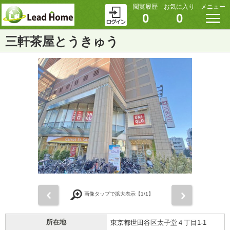
閲覧履歴
お気に入り
メニュー
0
0
三軒茶屋とうきゅう
前
次
画像タップで拡大表示【
1
/1】
所在地
東京都世田谷区太子堂４丁目1-1