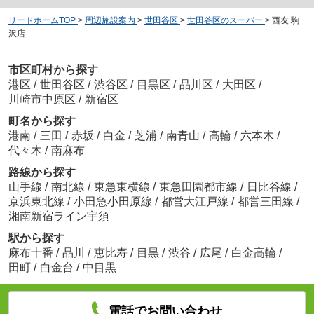
リードホームTOP
>
周辺施設案内
>
世田谷区
>
世田谷区のスーパー
>
西友 駒
沢店
市区町村から探す
港区
/
世田谷区
/
渋谷区
/
目黒区
/
品川区
/
大田区
/
川崎市中原区
/
新宿区
町名から探す
港南
/
三田
/
赤坂
/
白金
/
芝浦
/
南青山
/
高輪
/
六本木
/
代々木
/
南麻布
路線から探す
山手線
/
南北線
/
東急東横線
/
東急田園都市線
/
日比谷線
/
京浜東北線
/
小田急小田原線
/
都営大江戸線
/
都営三田線
/
湘南新宿ライン宇須
駅から探す
麻布十番
/
品川
/
恵比寿
/
目黒
/
渋谷
/
広尾
/
白金高輪
/
田町
/
白金台
/
中目黒
電話でお問い合わせ