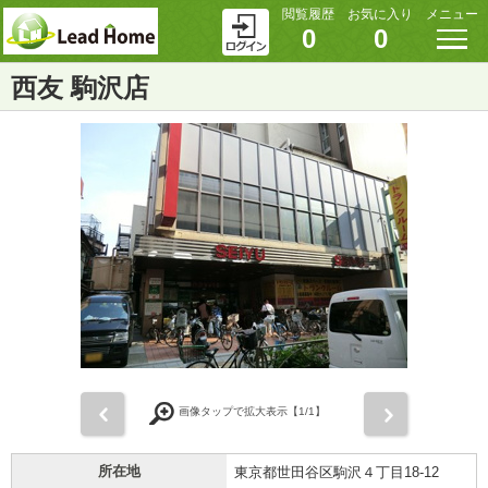
閲覧履歴
お気に入り
メニュー
0
0
西友 駒沢店
前
次
画像タップで拡大表示【
1
/1】
所在地
東京都世田谷区駒沢４丁目18-12