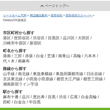
ページトップへ
リードホームTOP
>
周辺施設案内
>
世田谷区
>
世田谷区のスーパー
>
OdakyuOX成城店
市区町村から探す
港区
/
世田谷区
/
渋谷区
/
目黒区
/
品川区
/
大田区
/
川崎市中原区
/
新宿区
町名から探す
港南
/
三田
/
赤坂
/
白金
/
芝浦
/
南青山
/
高輪
/
六本木
/
代々木
/
南麻布
路線から探す
山手線
/
南北線
/
東急東横線
/
東急田園都市線
/
日比谷線
/
京浜東北線
/
小田急小田原線
/
都営大江戸線
/
都営三田線
/
湘南新宿ライン宇須
駅から探す
麻布十番
/
品川
/
恵比寿
/
目黒
/
渋谷
/
広尾
/
白金高輪
/
田町
/
白金台
/
中目黒