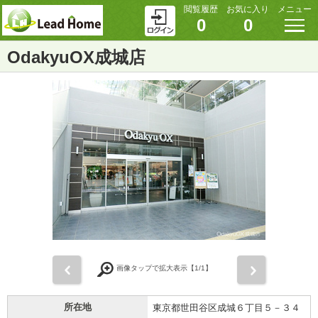
閲覧履歴
お気に入り
メニュー
0
0
OdakyuOX成城店
前
次
画像タップで拡大表示【
1
/1】
所在地
東京都世田谷区成城６丁目５－３４