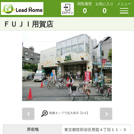
閲覧履歴
お気に入り
メニュー
0
0
ＦＵＪＩ用賀店
前
次
画像タップで拡大表示【
1
/1】
所在地
東京都世田谷区用賀４丁目１１－３