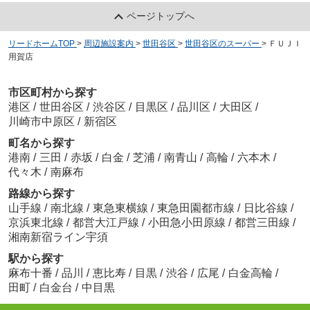
ページトップへ
リードホームTOP
>
周辺施設案内
>
世田谷区
>
世田谷区のスーパー
>
ＦＵＪＩ
用賀店
市区町村から探す
港区
/
世田谷区
/
渋谷区
/
目黒区
/
品川区
/
大田区
/
川崎市中原区
/
新宿区
町名から探す
港南
/
三田
/
赤坂
/
白金
/
芝浦
/
南青山
/
高輪
/
六本木
/
代々木
/
南麻布
路線から探す
山手線
/
南北線
/
東急東横線
/
東急田園都市線
/
日比谷線
/
京浜東北線
/
都営大江戸線
/
小田急小田原線
/
都営三田線
/
湘南新宿ライン宇須
駅から探す
麻布十番
/
品川
/
恵比寿
/
目黒
/
渋谷
/
広尾
/
白金高輪
/
田町
/
白金台
/
中目黒