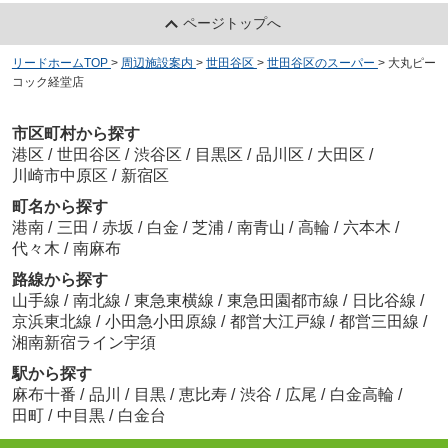
ページトップへ
リードホームTOP
>
周辺施設案内
>
世田谷区
>
世田谷区のスーパー
>
大丸ピー
コック経堂店
市区町村から探す
港区
/
世田谷区
/
渋谷区
/
目黒区
/
品川区
/
大田区
/
川崎市中原区
/
新宿区
町名から探す
港南
/
三田
/
赤坂
/
白金
/
芝浦
/
南青山
/
高輪
/
六本木
/
代々木
/
南麻布
路線から探す
山手線
/
南北線
/
東急東横線
/
東急田園都市線
/
日比谷線
/
京浜東北線
/
小田急小田原線
/
都営大江戸線
/
都営三田線
/
湘南新宿ライン宇須
駅から探す
麻布十番
/
品川
/
目黒
/
恵比寿
/
渋谷
/
広尾
/
白金高輪
/
田町
/
中目黒
/
白金台