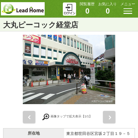
閲覧履歴
お気に入り
メニュー
0
0
大丸ピーコック経堂店
前
次
画像タップで拡大表示【
1
/1】
所在地
東京都世田谷区宮坂２丁目１９－５