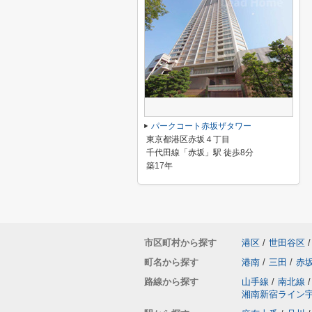
パークコート赤坂ザタワー
東京都港区赤坂４丁目
千代田線「赤坂」駅 徒歩8分
築17年
市区町村から探す
港区
/
世田谷区
/
町名から探す
港南
/
三田
/
赤
路線から探す
山手線
/
南北線
/
湘南新宿ライン