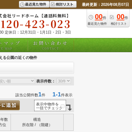
最近見た物件
検討リスト
最終更新：2026年08月07日
式会社リードホーム【通話料無料】
00
00
件
件
0120-423-023
最近見た物件
検討リスト
:30 定休日：12月31日・1月1日・2日・3日
トマップ
お問い合わせ
TE MAP
CONTACT
える公園の近くの物件
表示件数：
1
1-1
該当公開件数
件
件表示
表示中物件を
一括でチェック
築年数
構造
方位
所在階 / （階建）