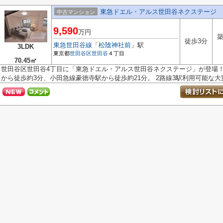
東急ドエル・アルス世田谷ネクステージ
中古マンション
9,590
万円
築
徒歩3分
東急世田谷線
「
松陰神社前
」駅
3LDK
東京都
世田谷区
世田谷
４丁目
70.45㎡
世田谷区世田谷4丁目に「東急ドエル・アルス世田谷ネクステージ」が登場！
から徒歩約3分、小田急線豪徳寺駅から徒歩約21分。 2路線3駅利用可能な大変.