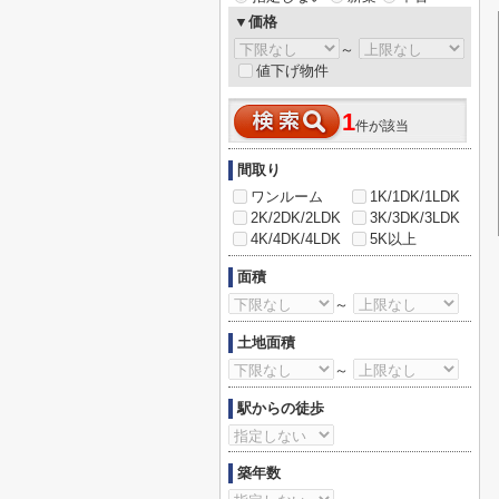
▼価格
～
値下げ物件
1
件が該当
間取り
ワンルーム
1K/1DK/1LDK
2K/2DK/2LDK
3K/3DK/3LDK
4K/4DK/4LDK
5K以上
面積
～
土地面積
～
駅からの徒歩
築年数