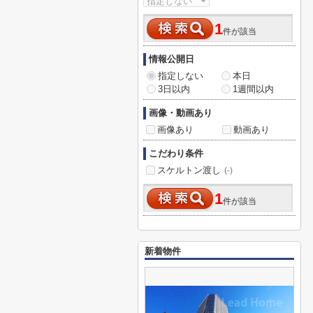
1
件が該当
情報公開日
指定しない
本日
3日以内
1週間以内
画像・動画あり
画像あり
動画あり
こだわり条件
スケルトン渡し
(-)
1
件が該当
新着物件