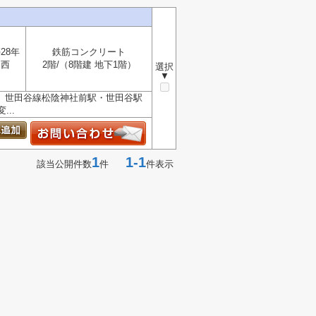
28年
鉄筋コンクリート
西
2階/（8階建 地下1階）
選択
▼
 世田谷線松陰神社前駅・世田谷駅
..
1
1-1
該当公開件数
件
件表示