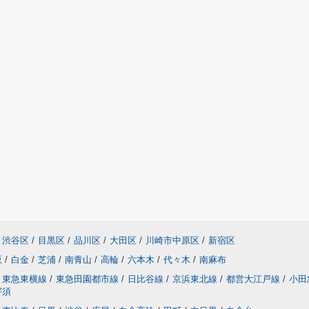
渋谷区
/
目黒区
/
品川区
/
大田区
/
川崎市中原区
/
新宿区
坂
/
白金
/
芝浦
/
南青山
/
高輪
/
六本木
/
代々木
/
南麻布
東急東横線
/
東急田園都市線
/
日比谷線
/
京浜東北線
/
都営大江戸線
/
小田
宇須