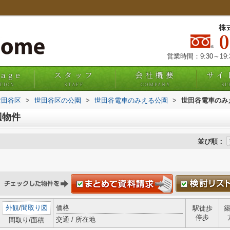
株
営業時間：9:30～19
uage
スタッフ
会社概要
サイ
TION
STAFF
COMPANY
SI
世田谷区
>
世田谷区の公園
>
世田谷電車のみえる公園
>
世田谷電車のみ
辺物件
並び順：
外観
/
間取り図
価格
駅徒歩
停歩
交通 / 所在地
間取り/面積