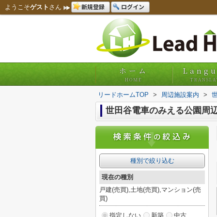
新規登録
ログイン
ようこそ
ゲスト
さん
ホーム
Lang
HOME
TRANSLA
リードホームTOP
>
周辺施設案内
>
世田谷電車のみえる公園周
種別で絞り込む
現在の種別
戸建(売買),土地(売買),マンション(売
買)
指定しない
新築
中古