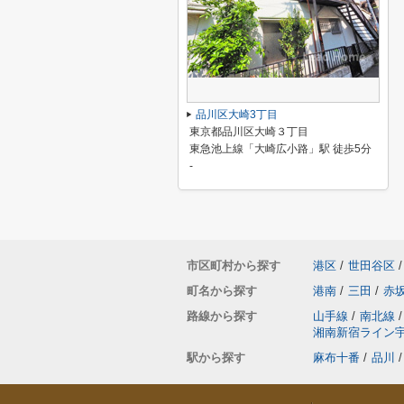
品川区大崎3丁目
東京都品川区大崎３丁目
東急池上線「大崎広小路」駅 徒歩5分
-
市区町村から探す
港区
/
世田谷区
/
町名から探す
港南
/
三田
/
赤
路線から探す
山手線
/
南北線
/
湘南新宿ライン
駅から探す
麻布十番
/
品川
/