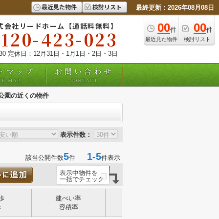
最近見た物件
検討リスト
最終更新：2026年08月08日
式会社リードホーム【通話料無料】
00
00
件
件
0120-423-023
最近見た物件
検討リスト
:30 定休日：12月31日・1月1日・2日・3日
トマップ
お問い合わせ
TE MAP
CONTACT
公園の近くの物件
表示件数：
5
1-5
該当公開件数
件
件表示
表示中物件を
一括でチェック
歩
建ぺい率
歩
容積率