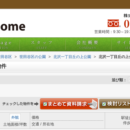
株
営業時間：9:30～19
uage
スタッフ
会社概要
サイ
TION
STAFF
COMPANY
SI
世田谷区
>
世田谷区の公園
>
北沢一丁目丘の上公園
>
北沢一丁目丘の上
物件
並び順：
外観
価格
駅徒
停
交通 / 所在地
土地面積/坪数