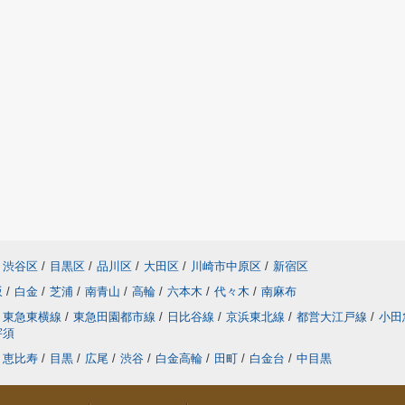
渋谷区
/
目黒区
/
品川区
/
大田区
/
川崎市中原区
/
新宿区
坂
/
白金
/
芝浦
/
南青山
/
高輪
/
六本木
/
代々木
/
南麻布
東急東横線
/
東急田園都市線
/
日比谷線
/
京浜東北線
/
都営大江戸線
/
小田
宇須
恵比寿
/
目黒
/
広尾
/
渋谷
/
白金高輪
/
田町
/
白金台
/
中目黒