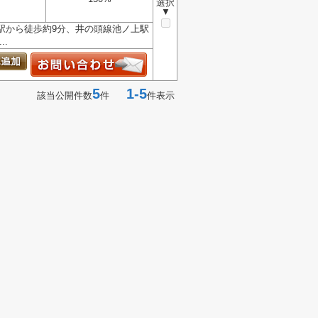
選択
▼
駅から徒歩約9分、井の頭線池ノ上駅
.
5
1-5
該当公開件数
件
件表示