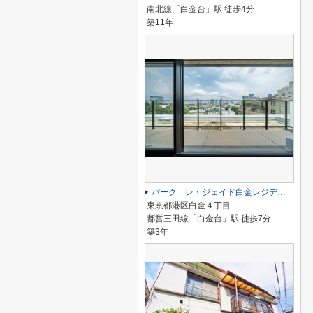
南北線「白金台」駅 徒歩4分
築11年
パーク レ・ジェイド白金レジデンス
東京都港区白金４丁目
都営三田線「白金台」駅 徒歩7分
築3年