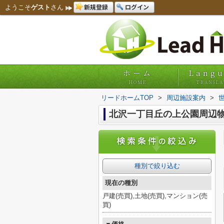
新規登録
ログイン
ようこそ
ゲスト
さん
ホーム
Lang
HOME
TRANSLA
リードホームTOP
>
周辺施設案内
>
北沢一丁目丘の上公園周辺
種別で絞り込む
現在の種別
戸建(売買),土地(売買),マンション(売
買)