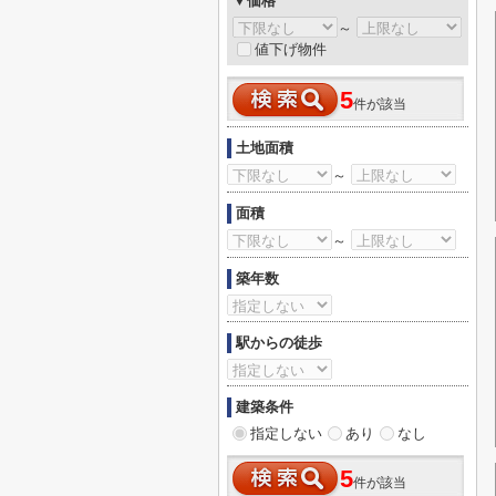
▼価格
～
値下げ物件
5
件が該当
土地面積
～
面積
～
築年数
駅からの徒歩
建築条件
指定しない
あり
なし
5
件が該当