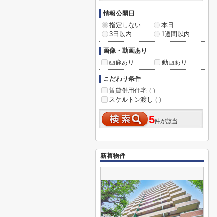
情報公開日
指定しない
本日
3日以内
1週間以内
画像・動画あり
画像あり
動画あり
こだわり条件
賃貸併用住宅
(-)
スケルトン渡し
(-)
5
件が該当
新着物件