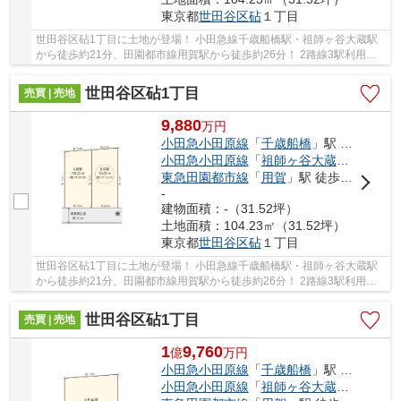
東京都
世田谷区
砧
１丁目
世田谷区砧1丁目に土地が登場！ 小田急線千歳船橋駅・祖師ヶ谷大蔵駅
から徒歩約21分、田園都市線用賀駅から徒歩約26分！ 2路線3駅利用可
能な大変便利な立地に位置した物件です。 駅徒...
世田谷区砧1丁目
売買 | 売地
9,880
万
円
小田急小田原線
「
千歳船橋
」駅 徒歩21分
小田急小田原線
「
祖師ヶ谷大蔵
」駅 徒歩2
東急田園都市線
「
用賀
」駅 徒歩26分
-
建物面積：-（31.52坪）
土地面積：104.23㎡（31.52坪）
東京都
世田谷区
砧
１丁目
世田谷区砧1丁目に土地が登場！ 小田急線千歳船橋駅・祖師ヶ谷大蔵駅
から徒歩約21分、田園都市線用賀駅から徒歩約26分！ 2路線3駅利用可
能な大変便利な立地に位置した物件です。 駅徒...
世田谷区砧1丁目
売買 | 売地
1
9,760
億
万
円
小田急小田原線
「
千歳船橋
」駅 徒歩21分
小田急小田原線
「
祖師ヶ谷大蔵
」駅 徒歩2