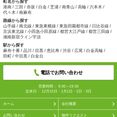
町名から探す
港南
/
三田
/
赤坂
/
白金
/
芝浦
/
南青山
/
高輪
/
六本木
/
代々木
/
南麻布
路線から探す
山手線
/
南北線
/
東急東横線
/
東急田園都市線
/
日比谷線
/
京浜東北線
/
小田急小田原線
/
都営大江戸線
/
都営三田線
/
湘南新宿ライン宇須
駅から探す
麻布十番
/
品川
/
目黒
/
恵比寿
/
渋谷
/
広尾
/
白金高輪
/
田町
/
中目黒
/
白金台
電話でお問い合わせ
営業時間：
9:30～19:30
定休日：
12月31日・1月1日・2日・3日
ホーム
会社概要
お問い合わせ
物件リクエスト