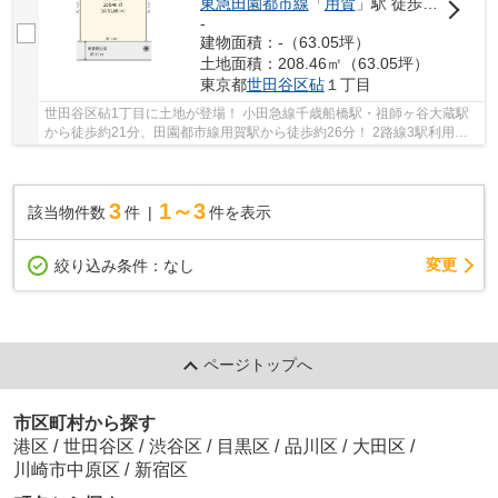
東急田園都市線
「
用賀
」駅 徒歩26分
-
建物面積：-（63.05坪）
土地面積：208.46㎡（63.05坪）
東京都
世田谷区
砧
１丁目
世田谷区砧1丁目に土地が登場！ 小田急線千歳船橋駅・祖師ヶ谷大蔵駅
から徒歩約21分、田園都市線用賀駅から徒歩約26分！ 2路線3駅利用可
能な大変便利な立地に位置した物件です。 駅徒...
3
1～3
該当物件数
件
件を表示
変更
絞り込み条件：
なし
ページトップへ
市区町村から探す
港区
/
世田谷区
/
渋谷区
/
目黒区
/
品川区
/
大田区
/
川崎市中原区
/
新宿区