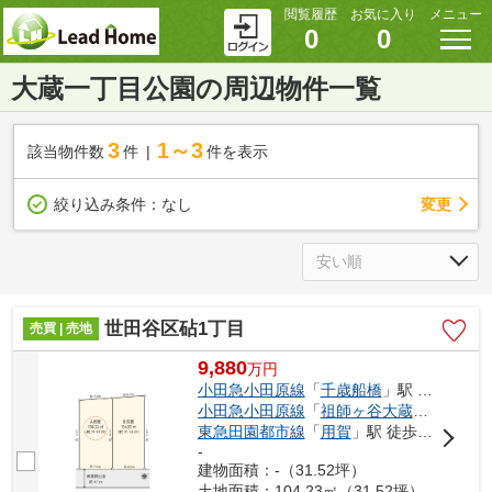
閲覧履歴
お気に入り
メニュー
0
0
大蔵一丁目公園の周辺物件一覧
3
1～3
該当物件数
件
件を表示
変更
絞り込み条件：
なし
世田谷区砧1丁目
売買 | 売地
9,880
万
円
小田急小田原線
「
千歳船橋
」駅 徒歩21分
小田急小田原線
「
祖師ヶ谷大蔵
」駅 徒歩2
東急田園都市線
「
用賀
」駅 徒歩26分
-
建物面積：-（31.52坪）
土地面積：104.23㎡（31.52坪）