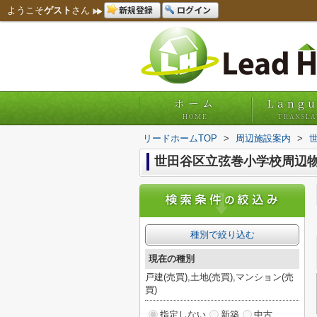
新規登録
ログイン
ようこそ
ゲスト
さん
ホーム
Lang
HOME
TRANSLA
リードホームTOP
>
周辺施設案内
>
世田谷区立弦巻小学校周辺
種別で絞り込む
現在の種別
戸建(売買),土地(売買),マンション(売
買)
指定しない
新築
中古