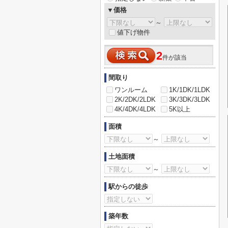
▼価格
～
値下げ物件
2
件が該当
間取り
ワンルーム
1K/1DK/1LDK
2K/2DK/2LDK
3K/3DK/3LDK
4K/4DK/4LDK
5K以上
面積
～
土地面積
～
駅からの徒歩
築年数