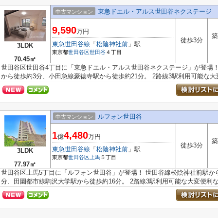
東急ドエル・アルス世田谷ネクステージ
中古マンション
9,590
万円
築
徒歩3分
東急世田谷線
「
松陰神社前
」駅
3LDK
東京都
世田谷区
世田谷
４丁目
70.45㎡
世田谷区世田谷4丁目に「東急ドエル・アルス世田谷ネクステージ」が登場！
から徒歩約3分、小田急線豪徳寺駅から徒歩約21分。 2路線3駅利用可能な大変.
ルフォン世田谷
中古マンション
1
4,480
億
万円
築
徒歩3分
東急世田谷線
「
松陰神社前
」駅
3LDK
東京都
世田谷区
上馬
５丁目
77.97㎡
世田谷区上馬5丁目に「ルフォン世田谷」が登場！ 世田谷線松陰神社前駅か
分、田園都市線駒沢大学駅から徒歩約16分。 2路線3駅利用可能な大変便利な立