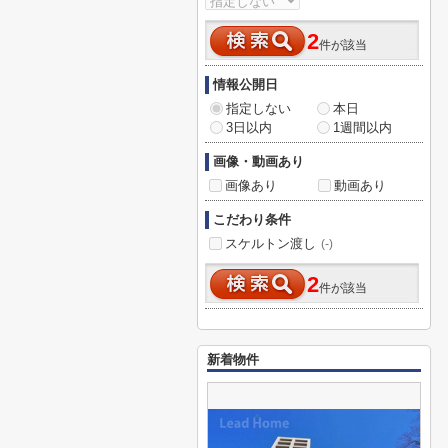
2
件が該当
情報公開日
指定しない
本日
3日以内
1週間以内
画像・動画あり
画像あり
動画あり
こだわり条件
スケルトン渡し
(-)
2
件が該当
新着物件