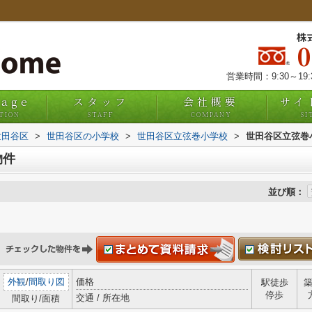
株
営業時間：9:30～19
uage
スタッフ
会社概要
サイ
TION
STAFF
COMPANY
SI
世田谷区
>
世田谷区の小学校
>
世田谷区立弦巻小学校
>
世田谷区立弦巻
物件
並び順：
外観
/
間取り図
価格
駅徒歩
停歩
交通 / 所在地
間取り/面積