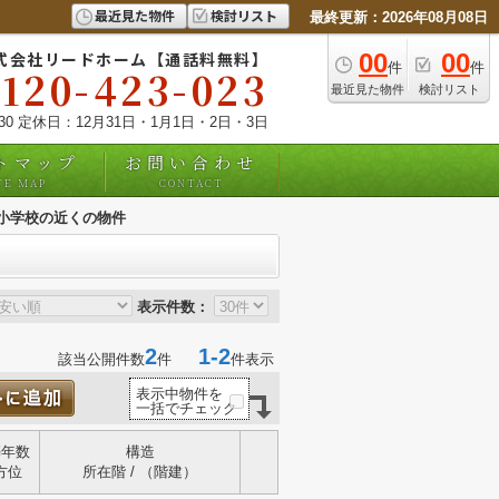
最近見た物件
検討リスト
最終更新：2026年08月08日
式会社リードホーム【通話料無料】
00
00
件
件
0120-423-023
最近見た物件
検討リスト
:30 定休日：12月31日・1月1日・2日・3日
トマップ
お問い合わせ
TE MAP
CONTACT
小学校の近くの物件
表示件数：
2
1-2
該当公開件数
件
件表示
表示中物件を
一括でチェック
築年数
構造
方位
所在階 / （階建）