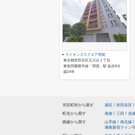
ライオンズスクエア用賀
東京都世田谷区玉川台２丁目
東急田園都市線「用賀」駅 徒歩8分
築24年
市区町村から探す
港区
/
世田谷区
/
町名から探す
港南
/
三田
/
赤
路線から探す
山手線
/
南北線
/
湘南新宿ライン