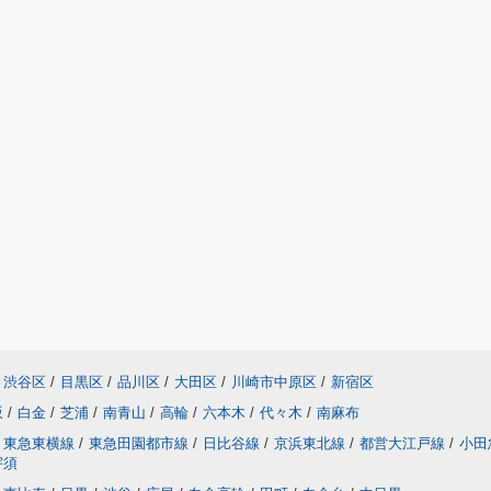
渋谷区
/
目黒区
/
品川区
/
大田区
/
川崎市中原区
/
新宿区
坂
/
白金
/
芝浦
/
南青山
/
高輪
/
六本木
/
代々木
/
南麻布
東急東横線
/
東急田園都市線
/
日比谷線
/
京浜東北線
/
都営大江戸線
/
小田
宇須