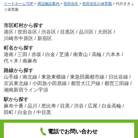
リードホームTOP
>
周辺施設案内
>
世田谷区
>
世田谷区の保育園
>
代沢ききょ
う保育園
市区町村から探す
港区
/
世田谷区
/
渋谷区
/
目黒区
/
品川区
/
大田区
/
川崎市中原区
/
新宿区
町名から探す
港南
/
三田
/
赤坂
/
白金
/
芝浦
/
南青山
/
高輪
/
六本木
/
代々木
/
南麻布
路線から探す
山手線
/
南北線
/
東急東横線
/
東急田園都市線
/
日比谷線
/
京浜東北線
/
小田急小田原線
/
都営大江戸線
/
都営三田線
/
湘南新宿ライン宇須
駅から探す
麻布十番
/
品川
/
恵比寿
/
目黒
/
渋谷
/
広尾
/
白金高輪
/
田町
/
白金台
/
中目黒
電話でお問い合わせ