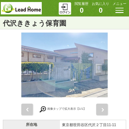
閲覧履歴
お気に入り
メニュー
0
0
代沢ききょう保育園
前
次
画像タップで拡大表示【
1
/1】
所在地
東京都世田谷区代沢２丁目11-11