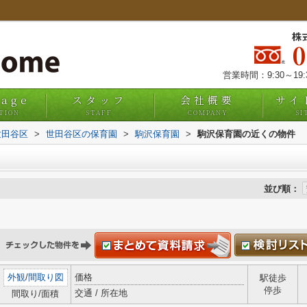
株
営業時間：9:30～19
uage
スタッフ
会社概要
サイ
TION
STAFF
COMPANY
SI
世田谷区
>
世田谷区の保育園
>
駒沢保育園
>
駒沢保育園の近くの物件
並び順：
外観
/
間取り図
価格
駅徒歩
停歩
交通 / 所在地
間取り/面積