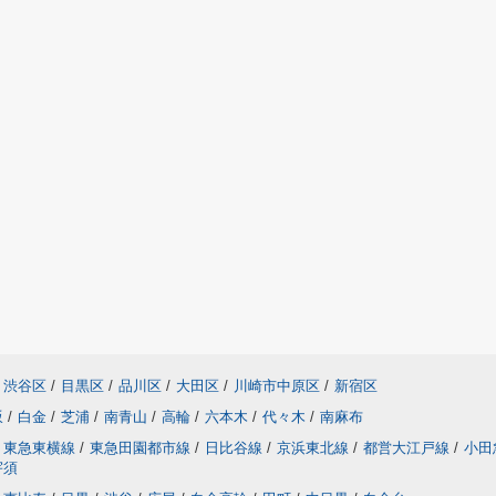
渋谷区
/
目黒区
/
品川区
/
大田区
/
川崎市中原区
/
新宿区
坂
/
白金
/
芝浦
/
南青山
/
高輪
/
六本木
/
代々木
/
南麻布
東急東横線
/
東急田園都市線
/
日比谷線
/
京浜東北線
/
都営大江戸線
/
小田
宇須