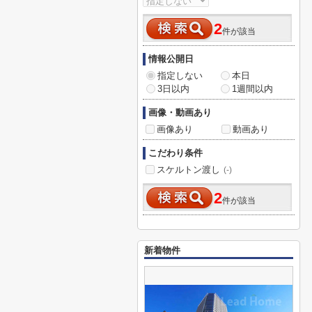
2
件が該当
情報公開日
指定しない
本日
3日以内
1週間以内
画像・動画あり
画像あり
動画あり
こだわり条件
スケルトン渡し
(-)
2
件が該当
新着物件