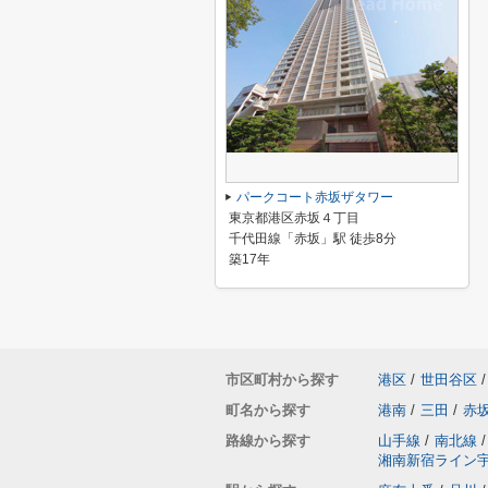
パークコート赤坂ザタワー
東京都港区赤坂４丁目
千代田線「赤坂」駅 徒歩8分
築17年
市区町村から探す
港区
/
世田谷区
/
町名から探す
港南
/
三田
/
赤
路線から探す
山手線
/
南北線
/
湘南新宿ライン