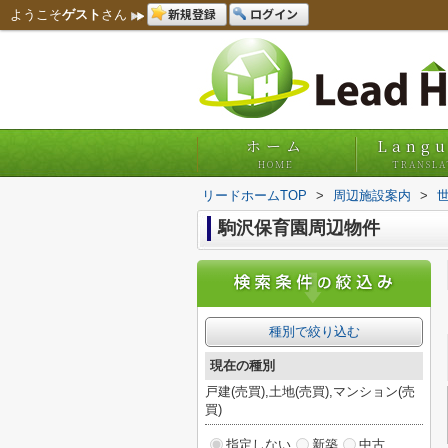
新規登録
ログイン
ようこそ
ゲスト
さん
ホーム
Lang
HOME
TRANSLA
リードホームTOP
>
周辺施設案内
>
駒沢保育園周辺物件
種別で絞り込む
現在の種別
戸建(売買),土地(売買),マンション(売
買)
指定しない
新築
中古