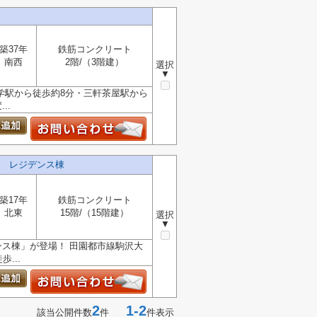
築37年
鉄筋コンクリート
南西
2階/（3階建）
選択
▼
学駅から徒歩約8分・三軒茶屋駅から
..
 レジデンス棟
築17年
鉄筋コンクリート
北東
15階/（15階建）
選択
▼
ス棟」が登場！ 田園都市線駒沢大
...
2
1-2
該当公開件数
件
件表示