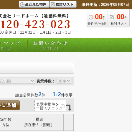
最近見た物件
検討リスト
最終更新：2026年08月07日
式会社リードホーム【通話料無料】
00
00
件
件
0120-423-023
最近見た物件
検討リスト
:30 定休日：12月31日・1月1日・2日・3日
トマップ
お問い合わせ
TE MAP
CONTACT
表示件数：
2
1-2
該当公開件数
件
件表示
表示中物件を
一括でチェック
築年数
構造
方位
所在階 / （階建）