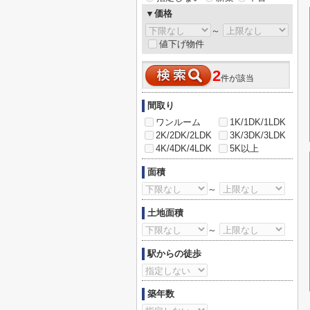
▼価格
～
値下げ物件
2
件が該当
間取り
ワンルーム
1K/1DK/1LDK
2K/2DK/2LDK
3K/3DK/3LDK
4K/4DK/4LDK
5K以上
面積
～
土地面積
～
駅からの徒歩
築年数