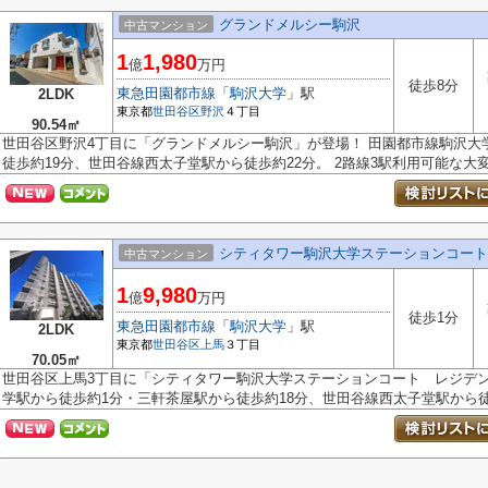
グランドメルシー駒沢
中古マンション
1
1,980
億
万円
徒歩8分
東急田園都市線
「
駒沢大学
」駅
2LDK
東京都
世田谷区
野沢
４丁目
90.54㎡
世田谷区野沢4丁目に「グランドメルシー駒沢」が登場！ 田園都市線駒沢大
徒歩約19分、世田谷線西太子堂駅から徒歩約22分。 2路線3駅利用可能な大変.
シティタワー駒沢大学ステーションコート
中古マンション
1
9,980
億
万円
徒歩1分
東急田園都市線
「
駒沢大学
」駅
2LDK
東京都
世田谷区
上馬
３丁目
70.05㎡
世田谷区上馬3丁目に「シティタワー駒沢大学ステーションコート レジデン
学駅から徒歩約1分・三軒茶屋駅から徒歩約18分、世田谷線西太子堂駅から徒歩