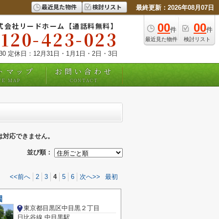
最近見た物件
検討リスト
最終更新：2026年08月07日
式会社リードホーム【通話料無料】
00
00
件
件
0120-423-023
最近見た物件
検討リスト
:30 定休日：12月31日・1月1日・2日・3日
トマップ
お問い合わせ
TE MAP
CONTACT
は対応できません。
並び順：
<<前へ
2
3
4
5
6
次へ>>
最初
園
東京都目黒区中目黒２丁目
日比谷線 中目黒駅