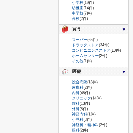
小学校
(19件)
幼稚園
(14件)
中学校
(7件)
高校
(2件)
買う
スーパー
(65件)
ドラッグストア
(34件)
コンビニエンスストア
(10件)
ホームセンター
(2件)
その他
(1件)
医療
総合病院
(18件)
皮膚科
(2件)
内科
(45件)
クリニック
(14件)
歯科
(13件)
外科
(5件)
神経内科
(1件)
小児科
(3件)
神経科・精神科
(2件)
眼科
(2件)