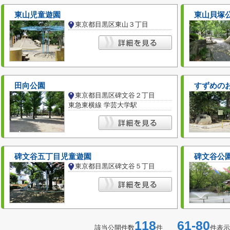
東山児童遊園
東山貝塚
東京都目黒区東山３丁目
田向公園
すずめの
東京都目黒区碑文谷２丁目
東急東横線 学芸大学駅
碑文谷五丁目児童遊園
碑文谷公
東京都目黒区碑文谷５丁目
118
61-80
該当公開件数
件
件表示