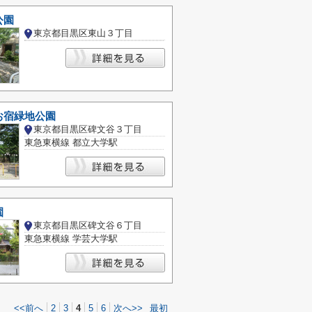
公園
東京都目黒区東山３丁目
お宿緑地公園
東京都目黒区碑文谷３丁目
東急東横線 都立大学駅
園
東京都目黒区碑文谷６丁目
東急東横線 学芸大学駅
<<前へ
2
3
4
5
6
次へ>>
最初