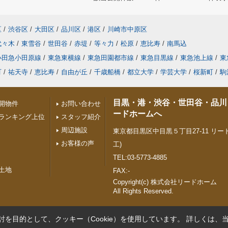
区
/
渋谷区
/
大田区
/
品川区
/
港区
/
川崎市中原区
代々木
/
東雪谷
/
世田谷
/
赤堤
/
等々力
/
松原
/
恵比寿
/
南馬込
小田急小田原線
/
東急東横線
/
東急田園都市線
/
東急目黒線
/
東急池上線
/
東
町
/
祐天寺
/
恵比寿
/
自由が丘
/
千歳船橋
/
都立大学
/
学芸大学
/
桜新町
/
駒
目黒・港・渋谷・世田谷・品川
開物件
お問い合わせ
ードホームへ
ランキング上位
スタッフ紹介
周辺施設
東京都目黒区中目黒５丁目27-11 リード
お客様の声
工)
TEL:03-5773-4885
土地
FAX:-
Copyright(c) 株式会社リードホーム
All Rights Reserved.
を目的として、クッキー（Cookie）を使用しています。
詳しくは、