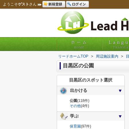
新規登録
ログイン
ようこそ
ゲスト
さん
ホーム
Lang
HOME
TRANSLA
リードホームTOP
>
周辺施設案内
>
目黒区の公園
目黒区のスポット選択
出かける
公園
(118件)
その他
(4件)
学ぶ
保育園
(97件)