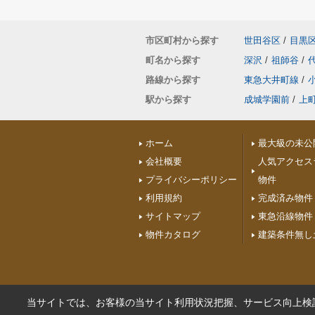
市区町村から探す
世田谷区
/
目黒
町名から探す
深沢
/
祖師谷
/
路線から探す
東急大井町線
/
駅から探す
成城学園前
/
上
ホーム
最大級の未公
会社概要
人気アクセス
プライバシーポリシー
物件
利用規約
完成済み物件
サイトマップ
東急沿線物件
物件カタログ
建築条件無し
当サイトでは、お客様の当サイト利用状況把握、サービス向上検討