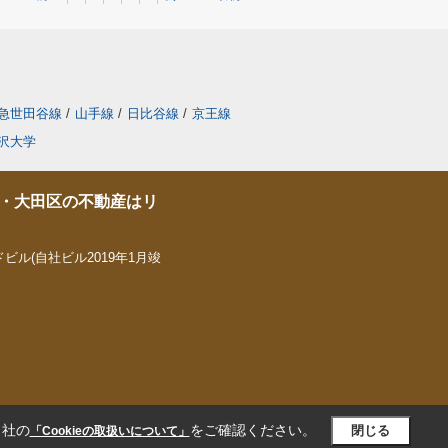
急世田谷線
/
山手線
/
日比谷線
/
京王線
沢大学
・大田区の不動産はリ
ビル(自社ビル2019年1月竣
当社の
をご確認ください。
閉じる
「Cookieの取扱いについて」