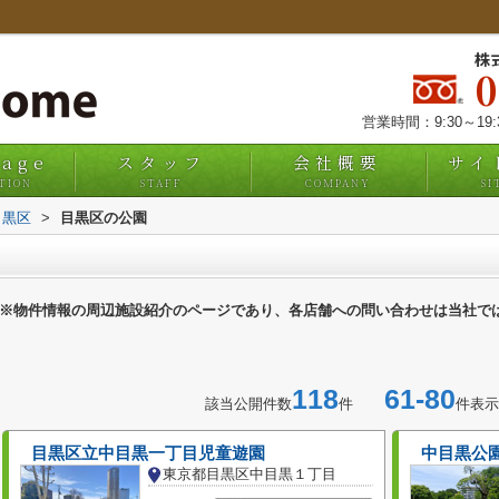
株
営業時間：9:30～19
uage
スタッフ
会社概要
サイ
TION
STAFF
COMPANY
SI
目黒区
>
目黒区の公園
※物件情報の周辺施設紹介のページであり、各店舗への問い合わせは当社で
118
61-80
該当公開件数
件
件表示
目黒区立中目黒一丁目児童遊園
中目黒公
東京都目黒区中目黒１丁目