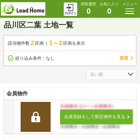
閲覧履歴
お気に入り
メニュー
0
0
品川区二葉 土地一覧
2
1～2
該当物件数
区画
区画を表示
変更
絞り込み条件：
なし
会員物件
会員登録をして限定物件を見る