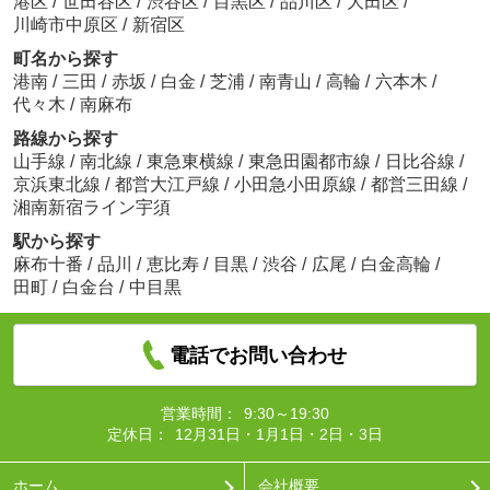
港区
/
世田谷区
/
渋谷区
/
目黒区
/
品川区
/
大田区
/
川崎市中原区
/
新宿区
町名から探す
港南
/
三田
/
赤坂
/
白金
/
芝浦
/
南青山
/
高輪
/
六本木
/
代々木
/
南麻布
路線から探す
山手線
/
南北線
/
東急東横線
/
東急田園都市線
/
日比谷線
/
京浜東北線
/
都営大江戸線
/
小田急小田原線
/
都営三田線
/
湘南新宿ライン宇須
駅から探す
麻布十番
/
品川
/
恵比寿
/
目黒
/
渋谷
/
広尾
/
白金高輪
/
田町
/
白金台
/
中目黒
電話でお問い合わせ
営業時間：
9:30～19:30
定休日：
12月31日・1月1日・2日・3日
ホーム
会社概要