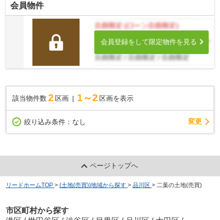
会員物件
会員登録をして限定物件を見る
2
1～2
該当物件数
区画
区画を表示
変更
絞り込み条件：
なし
ページトップへ
リードホームTOP
>
(土地(売買))地域から探す
>
品川区
>
二葉の土地(売買)
市区町村から探す