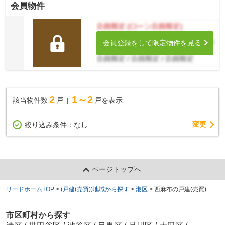
会員物件
会員登録をして限定物件を見る
2
1～2
該当物件数
戸
戸を表示
変更
絞り込み条件：
なし
ページトップへ
リードホームTOP
>
(戸建(売買))地域から探す
>
港区
>
西麻布の戸建(売買)
市区町村から探す