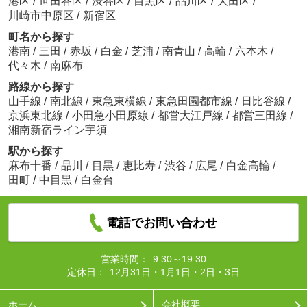
港区
/
世田谷区
/
渋谷区
/
目黒区
/
品川区
/
大田区
/
川崎市中原区
/
新宿区
町名から探す
港南
/
三田
/
赤坂
/
白金
/
芝浦
/
南青山
/
高輪
/
六本木
/
代々木
/
南麻布
路線から探す
山手線
/
南北線
/
東急東横線
/
東急田園都市線
/
日比谷線
/
京浜東北線
/
小田急小田原線
/
都営大江戸線
/
都営三田線
/
湘南新宿ライン宇須
駅から探す
麻布十番
/
品川
/
目黒
/
恵比寿
/
渋谷
/
広尾
/
白金高輪
/
田町
/
中目黒
/
白金台
電話でお問い合わせ
営業時間：
9:30～19:30
定休日：
12月31日・1月1日・2日・3日
ホーム
会社概要