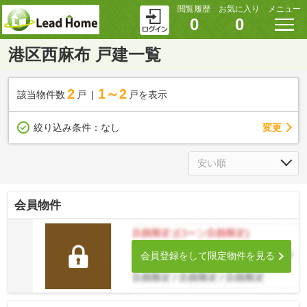
閲覧履歴
お気に入り
メニュー
0
0
港区西麻布 戸建一覧
2
1～2
該当物件数
戸
戸を表示
変更
絞り込み条件：
なし
会員物件
会員登録をして限定物件を見る