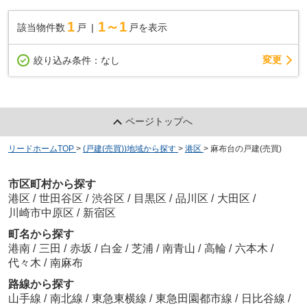
1
1～1
該当物件数
戸
戸を表示
変更
絞り込み条件：
なし
ページトップへ
リードホームTOP
>
(戸建(売買))地域から探す
>
港区
>
麻布台の戸建(売買)
市区町村から探す
港区
/
世田谷区
/
渋谷区
/
目黒区
/
品川区
/
大田区
/
川崎市中原区
/
新宿区
町名から探す
港南
/
三田
/
赤坂
/
白金
/
芝浦
/
南青山
/
高輪
/
六本木
/
代々木
/
南麻布
路線から探す
山手線
/
南北線
/
東急東横線
/
東急田園都市線
/
日比谷線
/