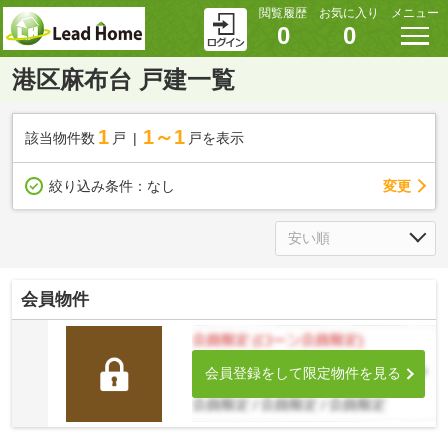
閲覧履歴
お気に入り
メニュー
0
0
港区麻布台 戸建一覧
1
1～1
該当物件数
戸
戸を表示
変更
絞り込み条件：
なし
会員物件
会員登録をして限定物件を見る