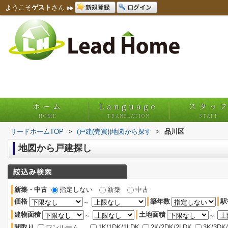
新規登録
ログイン
ようこそ
ゲスト
さん
ホーム
Language
スタッ
HOME
TRANSLATION
STAFF
リードホームTOP
>
(戸建(売買))地図から探す
>
品川区
地図から戸建探し
新築・中古
指定しない
新築
中古
価格
築年数
駅
～
建物面積
土地面積
～
～
間取り
ワンルーム
1K/1DK/1LDK
2K/2DK/2LDK
3K/3DK