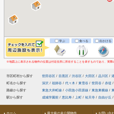
学ぶ
食べる
出かける
※地図上に表示される物件の位置は付近住所に所在することを表すものであり、実際
市区町村から探す
世田谷区
/
目黒区
/
渋谷区
/
大田区
/
品川区
/
町名から探す
深沢
/
祖師谷
/
代々木
/
東雪谷
/
世田谷
/
赤堤
/
路線から探す
東急大井町線
/
小田急小田原線
/
東急東横線
/
駅から探す
成城学園前
/
恵比寿
/
上町
/
祐天寺
/
自由が丘
/
ホーム
最大級の未公開物件
お問い合