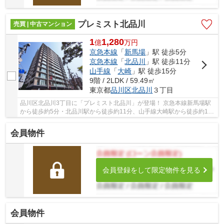
プレミスト北品川
売買 | 中古マンション
1
1,280
億
万
円
京急本線
「
新馬場
」駅 徒歩5分
京急本線
「
北品川
」駅 徒歩11分
山手線
「
大崎
」駅 徒歩15分
9階 / 2LDK / 59.49㎡
東京都
品川区
北品川
３丁目
品川区北品川3丁目に「プレミスト北品川」が登場！ 京急本線新馬場駅
から徒歩約5分・北品川駅から徒歩約11分、山手線大崎駅から徒歩約15
分。 5路線3駅利用可能な大変便利な立地に位置...
会員物件
会員登録をして限定物件を見る
会員物件