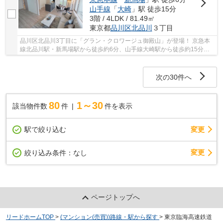
山手線
「
大崎
」駅 徒歩15分
3階 / 4LDK / 81.49㎡
東京都
品川区
北品川
３丁目
品川区北品川3丁目に「グラン・クロワージュ御殿山」が登場！ 京急本
線北品川駅・新馬場駅から徒歩約6分、山手線大崎駅から徒歩約15分。 5
路線3駅利用可能な大変便利な立地に位置した...
次の30件へ
80
1～30
該当物件数
件
件を表示
駅で絞り込む
変更
変更
絞り込み条件：
なし
ページトップへ
リードホームTOP
>
(マンション(売買))路線・駅から探す
>
東京臨海高速鉄道