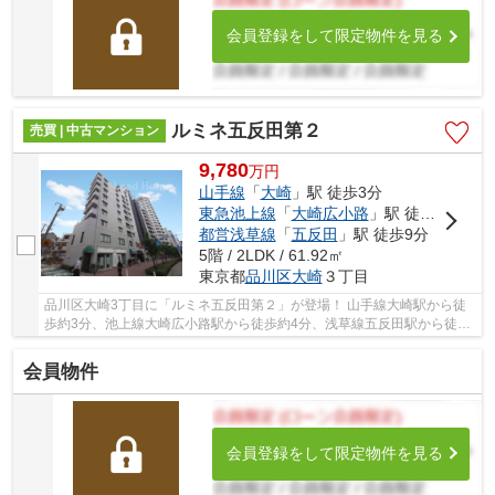
会員登録をして限定物件を見る
ルミネ五反田第２
売買 | 中古マンション
9,780
万
円
山手線
「
大崎
」駅 徒歩3分
東急池上線
「
大崎広小路
」駅 徒歩4分
都営浅草線
「
五反田
」駅 徒歩9分
5階 / 2LDK / 61.92㎡
東京都
品川区
大崎
３丁目
品川区大崎3丁目に「ルミネ五反田第２」が登場！ 山手線大崎駅から徒
歩約3分、池上線大崎広小路駅から徒歩約4分、浅草線五反田駅から徒歩
約9分。 6路線3駅利用可能な大変便利な立地に...
会員物件
会員登録をして限定物件を見る