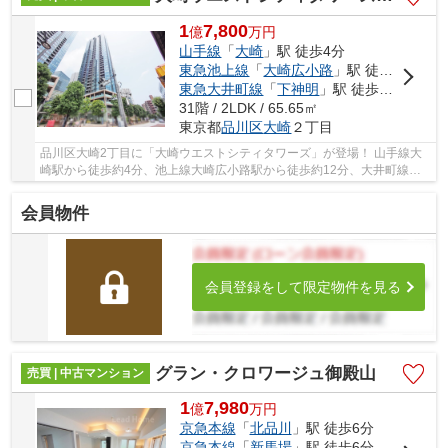
1
7,800
億
万
円
山手線
「
大崎
」駅 徒歩4分
東急池上線
「
大崎広小路
」駅 徒歩12分
東急大井町線
「
下神明
」駅 徒歩13分
31階 / 2LDK / 65.65㎡
東京都
品川区
大崎
２丁目
品川区大崎2丁目に「大崎ウエストシティタワーズ」が登場！ 山手線大
崎駅から徒歩約4分、池上線大崎広小路駅から徒歩約12分、大井町線下
神明駅から徒歩約13分。 6路線3駅利用可能な大...
会員物件
会員登録をして限定物件を見る
グラン・クロワージュ御殿山
売買 | 中古マンション
1
7,980
億
万
円
京急本線
「
北品川
」駅 徒歩6分
京急本線
「
新馬場
」駅 徒歩6分