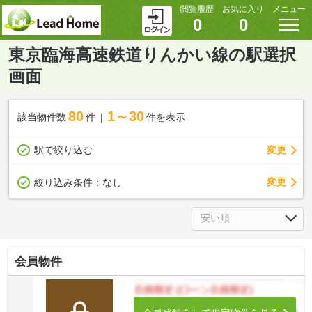
閲覧履歴
お気に入り
メニュー
0
0
東京臨海高速鉄道りんかい線の駅選択
画面
80
1～30
該当物件数
件
件を表示
駅で絞り込む
変更
変更
絞り込み条件：
なし
会員物件