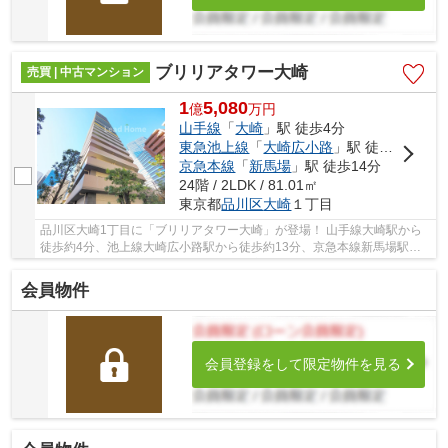
ブリリアタワー大崎
売買 | 中古マンション
1
5,080
億
万
円
山手線
「
大崎
」駅 徒歩4分
東急池上線
「
大崎広小路
」駅 徒歩13分
京急本線
「
新馬場
」駅 徒歩14分
24階 / 2LDK / 81.01㎡
東京都
品川区
大崎
１丁目
品川区大崎1丁目に「ブリリアタワー大崎」が登場！ 山手線大崎駅から
徒歩約4分、池上線大崎広小路駅から徒歩約13分、京急本線新馬場駅か
ら徒歩約14分。 6路線3駅利用可能な大変便利な...
会員物件
会員登録をして限定物件を見る