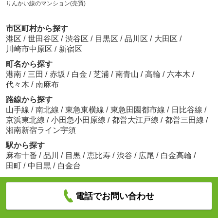
りんかい線のマンション(売買)
市区町村から探す
港区
/
世田谷区
/
渋谷区
/
目黒区
/
品川区
/
大田区
/
川崎市中原区
/
新宿区
町名から探す
港南
/
三田
/
赤坂
/
白金
/
芝浦
/
南青山
/
高輪
/
六本木
/
代々木
/
南麻布
路線から探す
山手線
/
南北線
/
東急東横線
/
東急田園都市線
/
日比谷線
/
京浜東北線
/
小田急小田原線
/
都営大江戸線
/
都営三田線
/
湘南新宿ライン宇須
駅から探す
麻布十番
/
品川
/
目黒
/
恵比寿
/
渋谷
/
広尾
/
白金高輪
/
田町
/
中目黒
/
白金台
電話でお問い合わせ