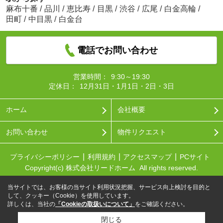
麻布十番
/
品川
/
恵比寿
/
目黒
/
渋谷
/
広尾
/
白金高輪
/
田町
/
中目黒
/
白金台
電話でお問い合わせ
営業時間：
9:30～19:30
定休日：
12月31日・1月1日・2日・3日
ホーム
会社概要
お問い合わせ
物件リクエスト
プライバシーポリシー
利用規約
アクセスマップ
PCサイト
Copyright(c) 株式会社リードホーム All rights reserved.
当サイトでは、お客様の当サイト利用状況把握、サービス向上検討を目的と
して、クッキー（Cookie）を使用しています。
詳しくは、当社の
「Cookieの取扱いについて」
をご確認ください。
閉じる