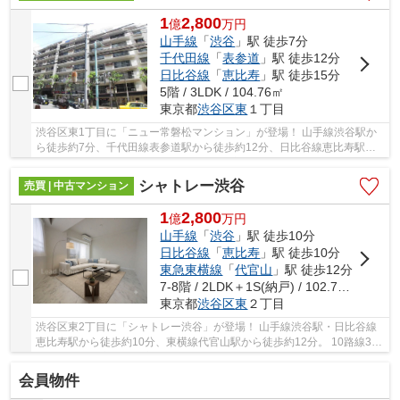
1
2,800
億
万
円
山手線
「
渋谷
」駅 徒歩7分
千代田線
「
表参道
」駅 徒歩12分
日比谷線
「
恵比寿
」駅 徒歩15分
5階 / 3LDK / 104.76㎡
東京都
渋谷区
東
１丁目
渋谷区東1丁目に「ニュー常磐松マンション」が登場！ 山手線渋谷駅か
ら徒歩約7分、千代田線表参道駅から徒歩約12分、日比谷線恵比寿駅か
ら徒歩約15分。 11路線3駅利用可能な大変便利な...
シャトレー渋谷
売買 | 中古マンション
1
2,800
億
万
円
山手線
「
渋谷
」駅 徒歩10分
日比谷線
「
恵比寿
」駅 徒歩10分
東急東横線
「
代官山
」駅 徒歩12分
7-8階 / 2LDK＋1S(納戸) / 102.77㎡
東京都
渋谷区
東
２丁目
渋谷区東2丁目に「シャトレー渋谷」が登場！ 山手線渋谷駅・日比谷線
恵比寿駅から徒歩約10分、東横線代官山駅から徒歩約12分。 10路線3駅
利用可能な大変便利な立地に位置した物件です...
会員物件