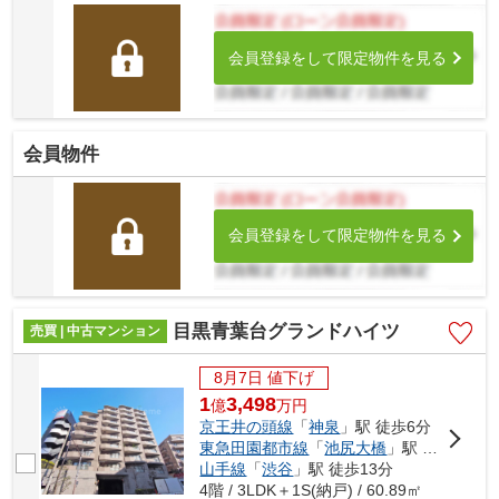
会員登録をして限定物件を見る
会員物件
会員登録をして限定物件を見る
目黒青葉台グランドハイツ
売買 | 中古マンション
8月7日 値下げ
1
3,498
億
万
円
京王井の頭線
「
神泉
」駅 徒歩6分
東急田園都市線
「
池尻大橋
」駅 徒歩11分
山手線
「
渋谷
」駅 徒歩13分
4階 / 3LDK＋1S(納戸) / 60.89㎡