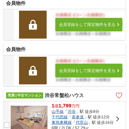
会員物件
会員登録をして限定物件を見る
会員物件
会員登録をして限定物件を見る
渋谷常盤松ハウス
売買 | 中古マンション
1
1,799
億
万
円
山手線
「
渋谷
」駅 徒歩8分
千代田線
「
表参道
」駅 徒歩12分
東急東横線
「
代官山
」駅 徒歩16分
6階 / 2LDK / 52.29㎡