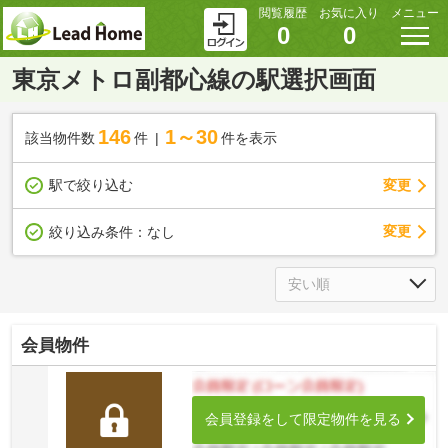
閲覧履歴
お気に入り
メニュー
0
0
東京メトロ副都心線の駅選択画面
146
1～30
該当物件数
件
件を表示
駅で絞り込む
変更
変更
絞り込み条件：
なし
会員物件
会員登録をして限定物件を見る