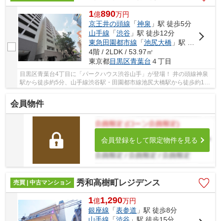
1
890
億
万
円
京王井の頭線
「
神泉
」駅 徒歩5分
山手線
「
渋谷
」駅 徒歩12分
東急田園都市線
「
池尻大橋
」駅 徒歩12分
4階 / 2LDK / 53.97㎡
東京都
目黒区
青葉台
４丁目
目黒区青葉台4丁目に「パークハウス渋谷山手」が登場！ 井の頭線神泉
駅から徒歩約5分、山手線渋谷駅・田園都市線池尻大橋駅から徒歩約12
分！ 9路線3駅利用可能な大変便利な立地に位置...
会員物件
会員登録をして限定物件を見る
秀和高樹町レジデンス
売買 | 中古マンション
1
1,290
億
万
円
銀座線
「
表参道
」駅 徒歩8分
山手線
「
渋谷
」駅 徒歩15分