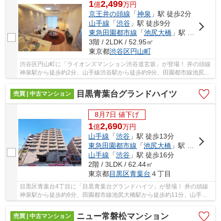
1
2,499
億
万
円
京王井の頭線
「
神泉
」駅 徒歩2分
山手線
「
渋谷
」駅 徒歩9分
東急田園都市線
「
池尻大橋
」駅 徒歩14分
3階 / 2LDK / 52.95㎡
東京都
渋谷区
円山町
渋谷区円山町に「ライオンズマンション渋谷道玄坂」が登場！ 井の頭線
神泉駅から徒歩約2分、山手線渋谷駅から徒歩約9分、田園都市線池尻大
橋駅から徒歩約14分。 9路線3駅利用可能な大...
目黒青葉台グランドハイツ
売買 | 中古マンション
8月7日 値下げ
1
2,690
億
万
円
山手線
「
渋谷
」駅 徒歩13分
東急田園都市線
「
池尻大橋
」駅 徒歩11分
山手線
「
渋谷
」駅 徒歩16分
2階 / 3LDK / 62.44㎡
東京都
目黒区
青葉台
４丁目
目黒区青葉台4丁目に「目黒青葉台グランドハイツ」が登場！ 井の頭線
神泉駅から徒歩約6分、田園都市線池尻大橋駅から徒歩約11分、山手線
渋谷駅から徒歩約16分。 9路線3駅利用可能な大...
ニュー常磐松マンション
売買 | 中古マンション