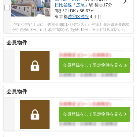
日比谷線
「
広尾
」駅 徒歩17分
3階 / 2LDK / 66.67㎡
東京都
渋谷区
渋谷
４丁目
渋谷区渋谷4丁目に「秀和高樹町レジデンス」が登場！ 銀座線表参道駅
から徒歩約8分、山手線渋谷駅から徒歩約15分、日比谷線広尾駅から徒
歩約17分。 11路線3駅利用可能な大変便利な立地...
会員物件
会員登録をして限定物件を見る
会員物件
会員登録をして限定物件を見る