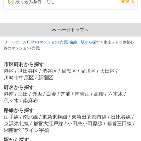
変更
絞り込み条件：
なし
ページトップへ
リードホームTOP
>
(マンション(売買))路線・駅から探す
>
東京メトロ副都心
線のマンション(売買)
市区町村から探す
港区
/
世田谷区
/
渋谷区
/
目黒区
/
品川区
/
大田区
/
川崎市中原区
/
新宿区
町名から探す
港南
/
三田
/
赤坂
/
白金
/
芝浦
/
南青山
/
高輪
/
六本木
/
代々木
/
南麻布
路線から探す
山手線
/
南北線
/
東急東横線
/
東急田園都市線
/
日比谷線
/
京浜東北線
/
都営大江戸線
/
小田急小田原線
/
都営三田線
/
湘南新宿ライン宇須
駅から探す