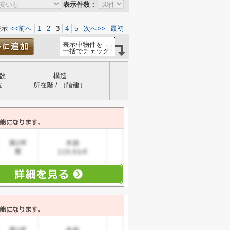
表示件数：
表示
<<前へ
1
2
3
4
5
次へ>>
最初
表示中物件を
一括でチェック
数
構造
位
所在階 / （階建）