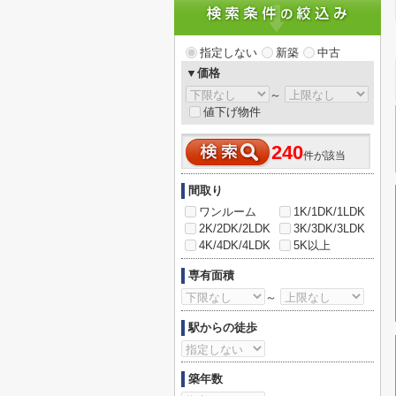
指定しない
新築
中古
▼価格
～
値下げ物件
240
件が該当
間取り
ワンルーム
1K/1DK/1LDK
2K/2DK/2LDK
3K/3DK/3LDK
4K/4DK/4LDK
5K以上
専有面積
～
駅からの徒歩
築年数