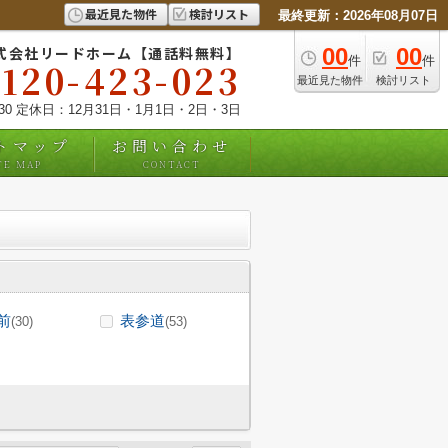
最近見た物件
検討リスト
最終更新：2026年08月07日
式会社リードホーム【通話料無料】
00
00
件
件
0120-423-023
最近見た物件
検討リスト
:30 定休日：12月31日・1月1日・2日・3日
トマップ
お問い合わせ
TE MAP
CONTACT
前
表参道
(30)
(53)