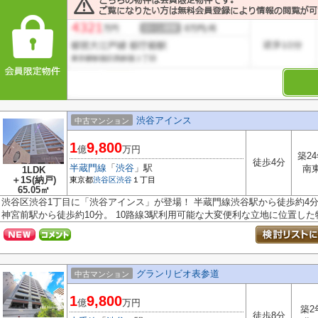
渋谷アインス
中古マンション
1
9,800
億
万円
築2
徒歩4分
半蔵門線
「
渋谷
」駅
南
1LDK
＋1S(納戸)
東京都
渋谷区
渋谷
１丁目
65.05㎡
渋谷区渋谷1丁目に「渋谷アインス」が登場！ 半蔵門線渋谷駅から徒歩約4
神宮前駅から徒歩約10分。 10路線3駅利用可能な大変便利な立地に位置した物.
グランリビオ表参道
中古マンション
1
9,800
億
万円
築2
徒歩8分