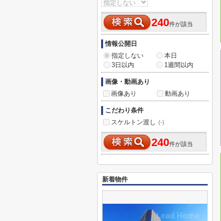
240
件が該当
情報公開日
指定しない
本日
3日以内
1週間以内
画像・動画あり
画像あり
動画あり
こだわり条件
スケルトン渡し
(-)
240
件が該当
新着物件