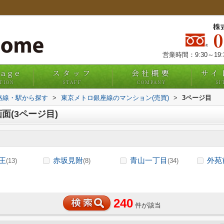
株
営業時間：9:30～19
uage
スタッフ
会社概要
サイ
TION
STAFF
COMPANY
SI
)路線・駅から探す
>
東京メトロ銀座線のマンション(売買)
>
3ページ目
面(3ページ目)
王
赤坂見附
青山一丁目
外苑
(13)
(8)
(34)
240
件が該当