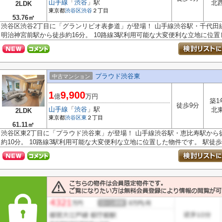
山手線
「
渋谷
」駅
北
2LDK
東京都
渋谷区
渋谷
２丁目
53.76㎡
渋谷区渋谷2丁目に「グランリビオ表参道」が登場！ 山手線渋谷駅・千代田
明治神宮前駅から徒歩約16分。 10路線3駅利用可能な大変便利な立地に位置し.
プラウド渋谷東
中古マンション
1
9,900
億
万円
築1
徒歩9分
山手線
「
渋谷
」駅
北
2LDK
東京都
渋谷区
東
２丁目
61.11㎡
渋谷区東2丁目に「プラウド渋谷東」が登場！ 山手線渋谷駅・恵比寿駅から
約10分。 10路線3駅利用可能な大変便利な立地に位置した物件です。 駅徒歩.