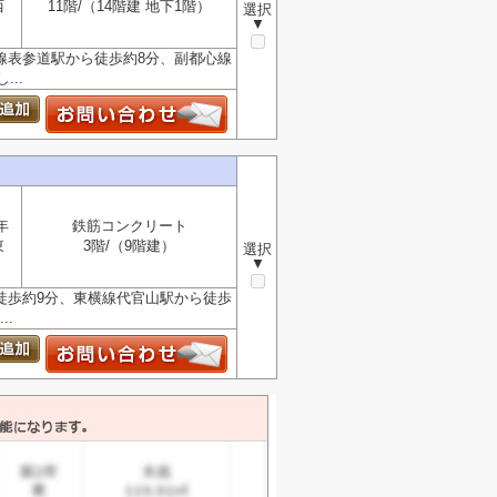
西
11階/（14階建 地下1階）
選択
▼
線表参道駅から徒歩約8分、副都心線
..
年
鉄筋コンクリート
東
3階/（9階建）
選択
▼
徒歩約9分、東横線代官山駅から徒歩
..