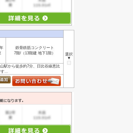
5年
鉄骨鉄筋コンクリート
東
7階/（13階建 地下1階）
選択
▼
山駅から徒歩約7分、日比谷線恵比
...