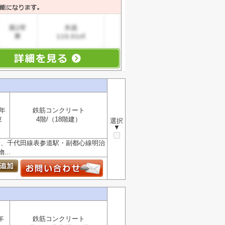
4年
鉄筋コンクリート
東
4階/（18階建）
選択
▼
分、千代田線表参道駅・副都心線明治
..
年
鉄筋コンクリート