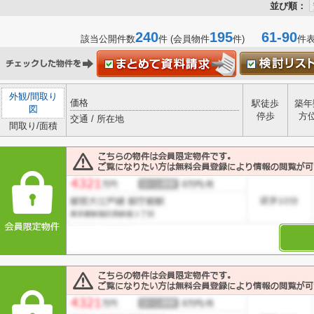
並び順：
240
195
61-90
該当公開件数
件 (会員物件
件)
件
外観
/
間取り
価格
駅徒歩
築年
図
停歩
方
交通 / 所在地
間取り/面積