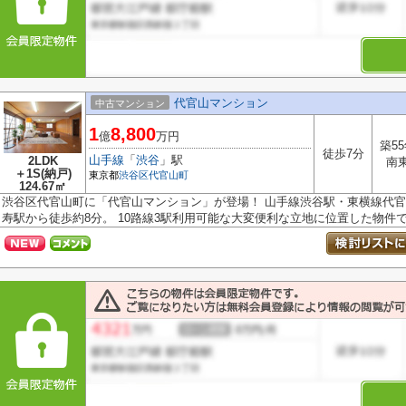
代官山マンション
中古マンション
1
8,800
億
万円
築5
徒歩7分
山手線
「
渋谷
」駅
2LDK
南
＋1S(納戸)
東京都
渋谷区
代官山町
124.67㎡
渋谷区代官山町に「代官山マンション」が登場！ 山手線渋谷駅・東横線代官
寿駅から徒歩約8分。 10路線3駅利用可能な大変便利な立地に位置した物件です