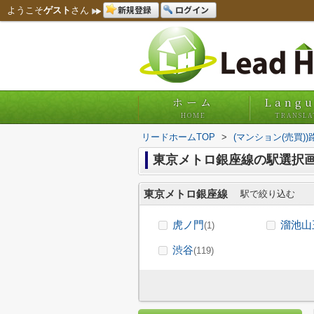
新規登録
ログイン
ようこそ
ゲスト
さん
ホーム
Lang
HOME
TRANSLA
リードホームTOP
>
(マンション(売買)
東京メトロ銀座線の駅選択画
東京メトロ銀座線
駅で絞り込む
虎ノ門
溜池山
(1)
渋谷
(119)