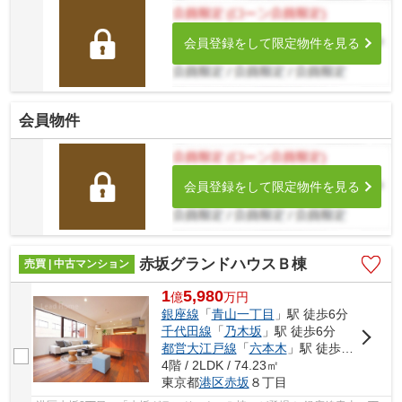
会員登録をして限定物件を見る
会員物件
会員登録をして限定物件を見る
赤坂グランドハウスＢ棟
売買 | 中古マンション
1
5,980
億
万
円
銀座線
「
青山一丁目
」駅 徒歩6分
千代田線
「
乃木坂
」駅 徒歩6分
都営大江戸線
「
六本木
」駅 徒歩13分
4階 / 2LDK / 74.23㎡
東京都
港区
赤坂
８丁目