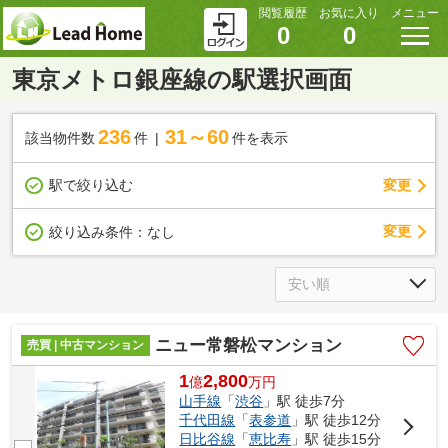
閲覧履歴
お気に入り
メニュー
0
0
東京メトロ銀座線の駅選択画面
236
31～60
該当物件数
件
件を表示
駅で絞り込む
変更
変更
絞り込み条件：
なし
ニュー常磐松マンション
売買 | 中古マンション
1
2,800
億
万
円
山手線
「
渋谷
」駅 徒歩7分
千代田線
「
表参道
」駅 徒歩12分
日比谷線
「
恵比寿
」駅 徒歩15分