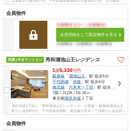
広尾駅から徒歩約7分、千代田線表参道駅から徒歩約15分、山手線恵比
寿駅から徒歩約20分。 7路線3駅利用可能な大変...
会員物件
会員登録をして限定物件を見る
秀和溜池山王レジデンス
売買 | 中古マンション
1
5,330
億
万
円
銀座線
「
溜池山王
」駅 徒歩5分
千代田線
「
赤坂
」駅 徒歩6分
南北線
「
六本木一丁目
」駅 徒歩6分
7階 / 2LDK / 56.36㎡
東京都
港区
赤坂
２丁目
港区赤坂2丁目に「秀和溜池山王レジデンス」が登場！ 銀座線溜池山王
駅から徒歩約5分、千代田線赤坂駅・南北線六本木一丁目駅から徒歩約6
分。 3路線3駅利用可能な大変便利な立地に位置...
会員物件