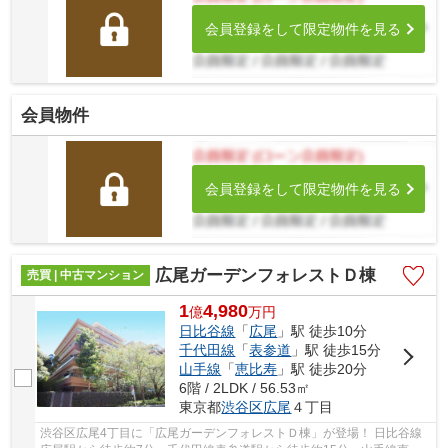
会員登録をして限定物件を見る
会員物件
会員登録をして限定物件を見る
広尾ガーデンフォレストＤ棟
売買 | 中古マンション
1
4,980
億
万
円
日比谷線
「
広尾
」駅 徒歩10分
千代田線
「
表参道
」駅 徒歩15分
山手線
「
恵比寿
」駅 徒歩20分
6階 / 2LDK / 56.53㎡
東京都
渋谷区
広尾
４丁目
渋谷区広尾4丁目に「広尾ガーデンフォレストＤ棟」が登場！ 日比谷線