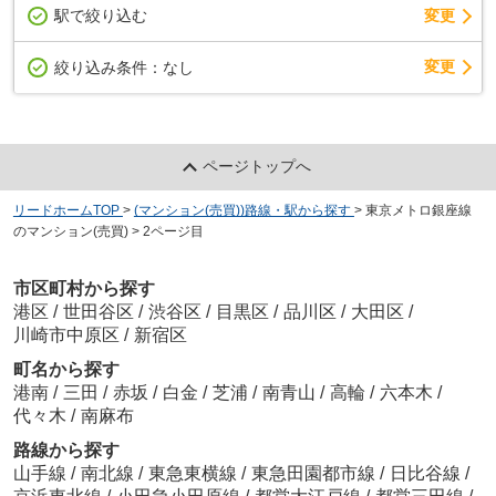
駅で絞り込む
変更
変更
絞り込み条件：
なし
ページトップへ
リードホームTOP
>
(マンション(売買))路線・駅から探す
>
東京メトロ銀座線
のマンション(売買)
>
2ページ目
市区町村から探す
港区
/
世田谷区
/
渋谷区
/
目黒区
/
品川区
/
大田区
/
川崎市中原区
/
新宿区
町名から探す
港南
/
三田
/
赤坂
/
白金
/
芝浦
/
南青山
/
高輪
/
六本木
/
代々木
/
南麻布
路線から探す
山手線
/
南北線
/
東急東横線
/
東急田園都市線
/
日比谷線
/