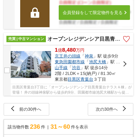
会員登録をして限定物件を見る
オープンレジデンシア目黒青葉台テラスＡ棟
売買 | 中古マンション
1
8,480
億
万
円
京王井の頭線
「
神泉
」駅 徒歩9分
東急田園都市線
「
池尻大橋
」駅 徒歩11分
山手線
「
渋谷
」駅 徒歩14分
2階 / 2LDK＋1S(納戸) / 81.30㎡
東京都
目黒区
青葉台
３丁目
目黒区青葉台3丁目に「オープンレジデンシア目黒青葉台テラスＡ棟」が
登場！ 井の頭線神泉駅から徒歩約9分、田園都市線池尻大橋駅から徒歩
約11分、山手線渋谷駅から徒歩約14分。 9路線...
前の30件へ
次の30件へ
236
31～60
該当物件数
件
件を表示