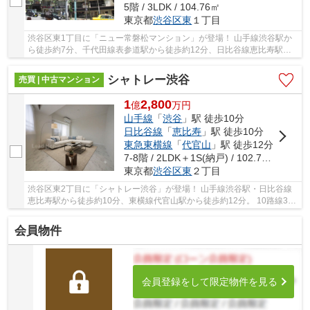
5階 / 3LDK / 104.76㎡
東京都
渋谷区
東
１丁目
渋谷区東1丁目に「ニュー常磐松マンション」が登場！ 山手線渋谷駅か
ら徒歩約7分、千代田線表参道駅から徒歩約12分、日比谷線恵比寿駅か
ら徒歩約15分。 11路線3駅利用可能な大変便利な...
シャトレー渋谷
売買 | 中古マンション
1
2,800
億
万
円
山手線
「
渋谷
」駅 徒歩10分
日比谷線
「
恵比寿
」駅 徒歩10分
東急東横線
「
代官山
」駅 徒歩12分
7-8階 / 2LDK＋1S(納戸) / 102.77㎡
東京都
渋谷区
東
２丁目
渋谷区東2丁目に「シャトレー渋谷」が登場！ 山手線渋谷駅・日比谷線
恵比寿駅から徒歩約10分、東横線代官山駅から徒歩約12分。 10路線3駅
利用可能な大変便利な立地に位置した物件です...
会員物件
会員登録をして限定物件を見る