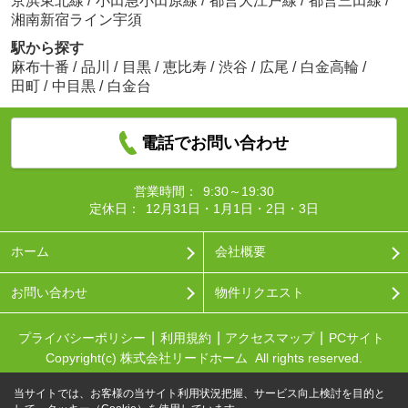
京浜東北線
/
小田急小田原線
/
都営大江戸線
/
都営三田線
/
湘南新宿ライン宇須
駅から探す
麻布十番
/
品川
/
目黒
/
恵比寿
/
渋谷
/
広尾
/
白金高輪
/
田町
/
中目黒
/
白金台
電話でお問い合わせ
営業時間：
9:30～19:30
定休日：
12月31日・1月1日・2日・3日
ホーム
会社概要
お問い合わせ
物件リクエスト
プライバシーポリシー
利用規約
アクセスマップ
PCサイト
Copyright(c) 株式会社リードホーム All rights reserved.
当サイトでは、お客様の当サイト利用状況把握、サービス向上検討を目的と