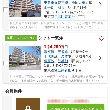
東急田園都市線
「
池尻大橋
」駅 徒歩11分
山手線
「
渋谷
」駅 徒歩13分
4階 / 2LDK＋1S(納戸) / 60.89㎡
東京都
目黒区
青葉台
４丁目
目黒区青葉台4丁目に「目黒青葉台グランドハイツ」が登場！ 井の頭線
神泉駅から徒歩約6分、田園都市線池尻大橋駅から徒歩約11分、山手線
渋谷駅から徒歩約13分。 9路線3駅利用可能な大...
シャトー東洋
売買 | 中古マンション
1
4,290
億
万
円
銀座線
「
表参道
」駅 徒歩7分
千代田線
「
乃木坂
」駅 徒歩9分
銀座線
「
外苑前
」駅 徒歩12分
3階 / 3LDK / 72.71㎡
東京都
港区
南青山
４丁目
港区南青山4丁目に「シャトー東洋」が登場！ 銀座線表参道駅から徒歩
約7分・外苑前駅から徒歩約12分、千代田線乃木坂駅から徒歩約9分。 3
路線3駅利用可能な大変便利な立地に位置した物...
会員物件
会員登録をして限定物件を見る