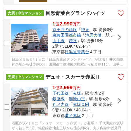
目黒青葉台グランドハイツ
売買 | 中古マンション
1
2,990
億
万
円
京王井の頭線
「
神泉
」駅 徒歩6分
東急田園都市線
「
池尻大橋
」駅 徒歩11分
山手線
「
渋谷
」駅 徒歩16分
2階 / 3LDK / 62.44㎡
東京都
目黒区
青葉台
４丁目
目黒区青葉台4丁目に「目黒青葉台グランドハイツ」が登場！ 井の頭線
神泉駅から徒歩約6分、田園都市線池尻大橋駅から徒歩約11分、山手線
渋谷駅から徒歩約16分。 9路線3駅利用可能な大...
デュオ・スカーラ赤坂Ⅱ
売買 | 中古マンション
1
2,999
億
万
円
千代田線
「
赤坂
」駅 徒歩2分
銀座線
「
溜池山王
」駅 徒歩4分
丸ノ内線
「
赤坂見附
」駅 徒歩5分
6階 / 2LDK / 48.04㎡
東京都
港区
赤坂
２丁目
港区赤坂2丁目に「デュオ・スカーラ赤坂Ⅱ」が登場！ 千代田線赤坂駅
から徒歩約2分、銀座線溜池山王駅から徒歩約4分、丸ノ内線赤坂見附駅