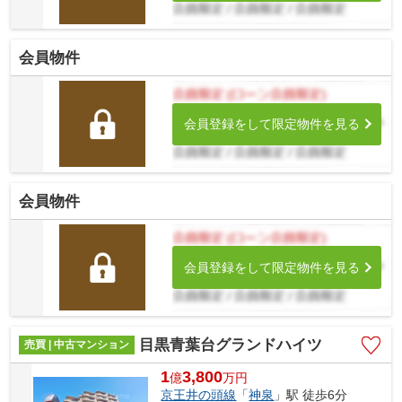
会員物件
会員登録をして限定物件を見る
会員物件
会員登録をして限定物件を見る
目黒青葉台グランドハイツ
売買 | 中古マンション
1
3,800
億
万
円
京王井の頭線
「
神泉
」駅 徒歩6分