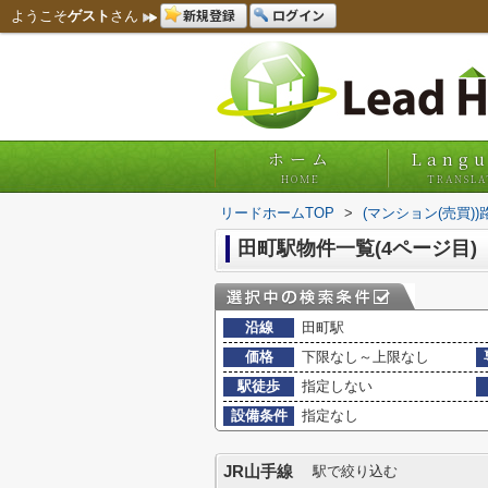
新規登録
ログイン
ようこそ
ゲスト
さん
ホーム
Lang
HOME
TRANSLA
リードホームTOP
>
(マンション(売買)
田町駅物件一覧(4ページ目)
沿線
田町駅
価格
下限なし～上限なし
駅徒歩
指定しない
設備条件
指定なし
JR山手線
駅で絞り込む