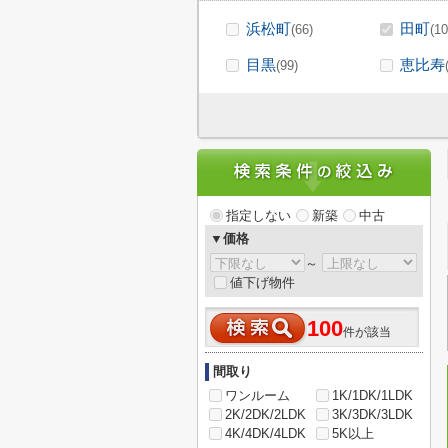
浜松町
田町
(66)
(10
目黒
恵比寿
(99)
指定しない
新築
中古
▼価格
～
値下げ物件
100
件が該当
間取り
ワンルーム
1K/1DK/1LDK
2K/2DK/2LDK
3K/3DK/3LDK
4K/4DK/4LDK
5K以上