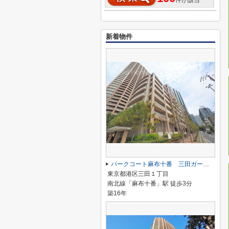
件が該当
新着物件
パークコート麻布十番 三田ガーデン棟
東京都港区三田１丁目
南北線「麻布十番」駅 徒歩3分
築16年