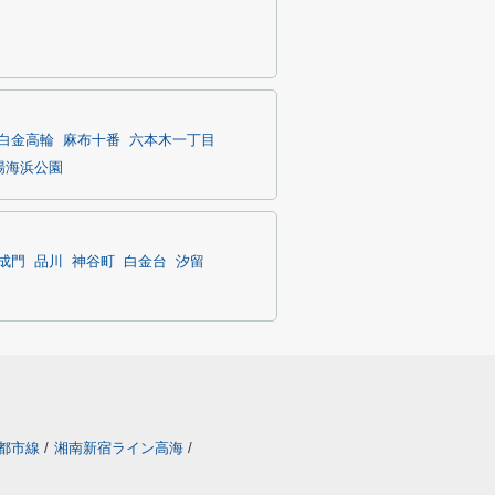
白金高輪
麻布十番
六本木一丁目
場海浜公園
成門
品川
神谷町
白金台
汐留
都市線
/
湘南新宿ライン高海
/