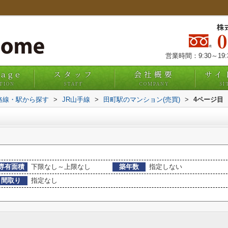
株
営業時間：9:30～19
uage
スタッフ
会社概要
サイ
TION
STAFF
COMPANY
SI
)路線・駅から探す
>
JR山手線
>
田町駅のマンション(売買)
>
4ページ目
専有面積
下限なし～上限なし
築年数
指定しない
間取り
指定なし