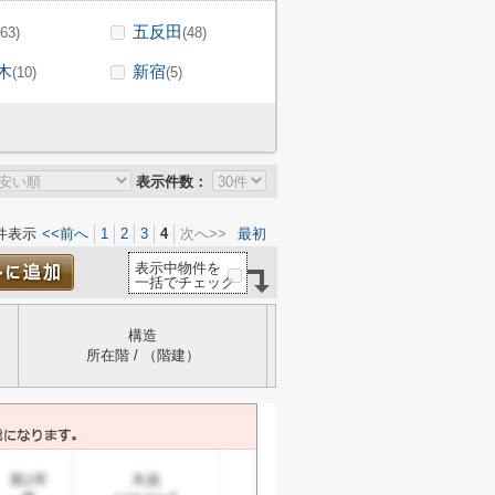
五反田
(63)
(48)
木
新宿
(10)
(5)
表示件数：
件表示
<<前へ
1
2
3
4
次へ>>
最初
表示中物件を
一括でチェック
構造
所在階 / （階建）