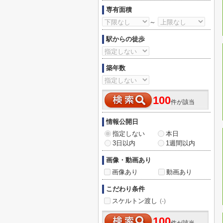
専有面積
～
駅からの徒歩
築年数
100
件が該当
情報公開日
指定しない
本日
3日以内
1週間以内
画像・動画あり
画像あり
動画あり
こだわり条件
スケルトン渡し
(-)
100