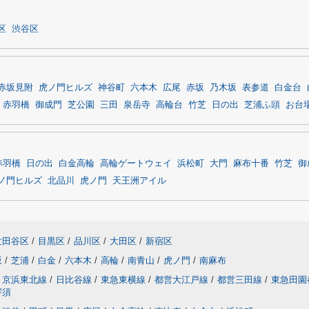
区
渋谷区
赤坂見附
虎ノ門ヒルズ
神谷町
六本木
広尾
赤坂
乃木坂
表参道
白金台
赤羽橋
御成門
芝公園
三田
泉岳寺
高輪台
竹芝
日の出
芝浦ふ頭
お台
赤羽橋
日の出
白金高輪
高輪ゲートウェイ
浜松町
大門
麻布十番
竹芝
御
ノ門ヒルズ
北品川
虎ノ門
天王洲アイル
世田谷区
/
目黒区
/
品川区
/
大田区
/
新宿区
坂
/
芝浦
/
白金
/
六本木
/
高輪
/
南青山
/
虎ノ門
/
南麻布
京浜東北線
/
日比谷線
/
東急東横線
/
都営大江戸線
/
都営三田線
/
東急田園
宇須