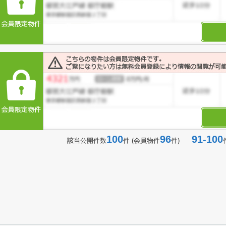
100
96
91-100
該当公開件数
件 (会員物件
件)