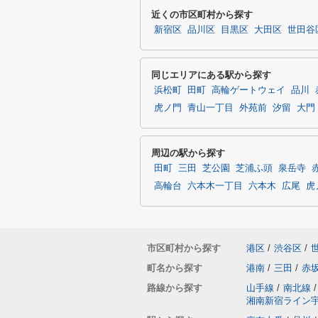
近くの市区町村から探す
新宿区
品川区
目黒区
大田区
世田谷
同じエリアにある駅から探す
浜松町
田町
高輪ゲートウェイ
品川
虎ノ門
青山一丁目
外苑前
汐留
大門
周辺の駅から探す
田町
三田
芝公園
芝浦ふ頭
泉岳寺
高輪台
六本木一丁目
六本木
広尾
虎
市区町村から探す
港区
/
渋谷区
/
町名から探す
港南
/
三田
/
赤
路線から探す
山手線
/
南北線
/
湘南新宿ライン