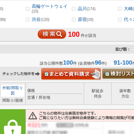
高輪ゲートウェイ
品川
大崎
0)
(174)
(10)
渋谷
原宿
代々
(89)
(120)
(18)
100
件が該当
並び順：
100
96
91-100
該当公開件数
件 (会員物件
件)
外観
/
間取り
価格
駅徒歩
築年数
図
停歩
方位
交通 / 所在地
間取り/面積