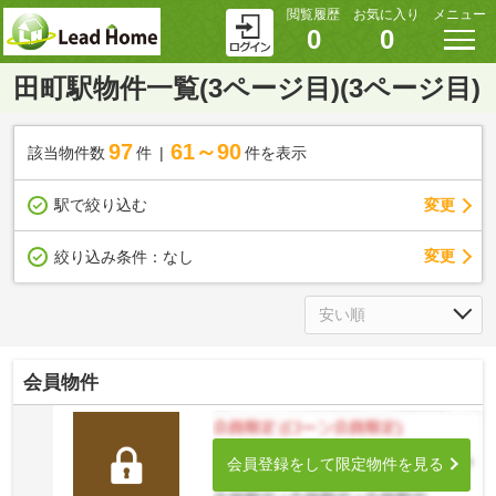
閲覧履歴
お気に入り
メニュー
0
0
田町駅物件一覧(3ページ目)(3ページ目)
97
61～90
該当物件数
件
件を表示
駅で絞り込む
変更
変更
絞り込み条件：
なし
会員物件
会員登録をして限定物件を見る