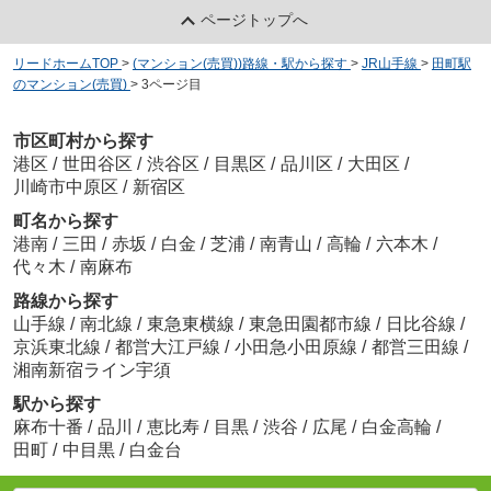
ページトップへ
リードホームTOP
>
(マンション(売買))路線・駅から探す
>
JR山手線
>
田町駅
のマンション(売買)
>
3ページ目
市区町村から探す
港区
/
世田谷区
/
渋谷区
/
目黒区
/
品川区
/
大田区
/
川崎市中原区
/
新宿区
町名から探す
港南
/
三田
/
赤坂
/
白金
/
芝浦
/
南青山
/
高輪
/
六本木
/
代々木
/
南麻布
路線から探す
山手線
/
南北線
/
東急東横線
/
東急田園都市線
/
日比谷線
/
京浜東北線
/
都営大江戸線
/
小田急小田原線
/
都営三田線
/
湘南新宿ライン宇須
駅から探す
麻布十番
/
品川
/
恵比寿
/
目黒
/
渋谷
/
広尾
/
白金高輪
/
田町
/
中目黒
/
白金台