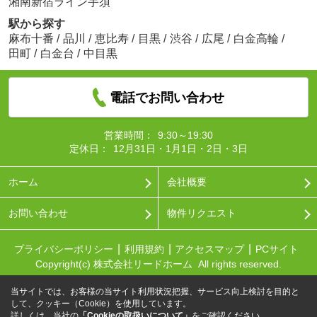
湘南新宿ライン宇須
駅から探す
麻布十番
/
品川
/
恵比寿
/
目黒
/
渋谷
/
広尾
/
白金高輪
/
田町
/
白金台
/
中目黒
電話でお問い合わせ
営業時間：
9:30～19:30
定休日：
12月31日・1月1日・2日・3日
ホーム
会社概要
お問い合わせ
物件リクエスト
プライバシーポリシー
利用規約
アクセスマップ
PCサイト
Copyright(c) 株式会社リードホーム All rights reserved.
当サイトでは、お客様の当サイト利用状況把握、サービス向上検討を目的と
して、クッキー（Cookie）を使用しています。
詳しくは、当社の
「Cookieの取扱いについて」
をご確認ください。