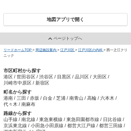
地図アプリで開く
ページトップへ
リードホームTOP
>
周辺施設案内
>
江戸川区
>
江戸川区の内科
>
西一之江クリ
ニック
市区町村から探す
港区
/
世田谷区
/
渋谷区
/
目黒区
/
品川区
/
大田区
/
川崎市中原区
/
新宿区
町名から探す
港南
/
三田
/
赤坂
/
白金
/
芝浦
/
南青山
/
高輪
/
六本木
/
代々木
/
南麻布
路線から探す
山手線
/
南北線
/
東急東横線
/
東急田園都市線
/
日比谷線
/
京浜東北線
/
小田急小田原線
/
都営大江戸線
/
都営三田線
/