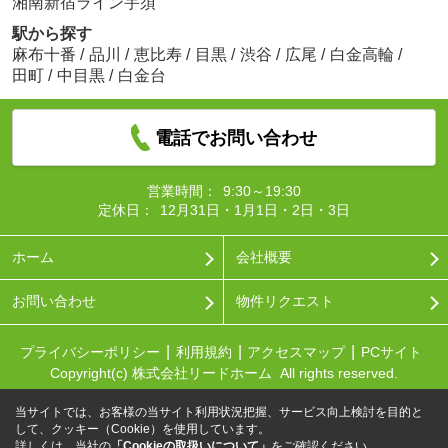
湘南新宿ライン宇須
駅から探す
麻布十番
/
品川
/
恵比寿
/
目黒
/
渋谷
/
広尾
/
白金高輪
/
田町
/
中目黒
/
白金台
電話でお問い合わせ
営業時間：
9:30～19:30
定休日：
12月31日・1月1日・2日・3日
ホーム
会社概要
お問い合わせ
物件リクエスト
プライバシーポリシー
利用規約
アクセスマップ
PCサイト
Copyright(c) 株式会社リードホーム All rights reserved.
当サイトでは、お客様の当サイト利用状況把握、サービス向上検討を目的と
して、クッキー（Cookie）を使用しています。
詳しくは、当社の
「Cookieの取扱いについて」
をご確認ください。