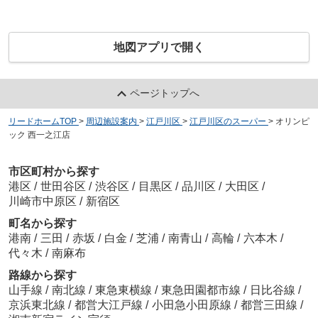
地図アプリで開く
ページトップへ
リードホームTOP
>
周辺施設案内
>
江戸川区
>
江戸川区のスーパー
>
オリンピ
ック 西一之江店
市区町村から探す
港区
/
世田谷区
/
渋谷区
/
目黒区
/
品川区
/
大田区
/
川崎市中原区
/
新宿区
町名から探す
港南
/
三田
/
赤坂
/
白金
/
芝浦
/
南青山
/
高輪
/
六本木
/
代々木
/
南麻布
路線から探す
山手線
/
南北線
/
東急東横線
/
東急田園都市線
/
日比谷線
/
京浜東北線
/
都営大江戸線
/
小田急小田原線
/
都営三田線
/