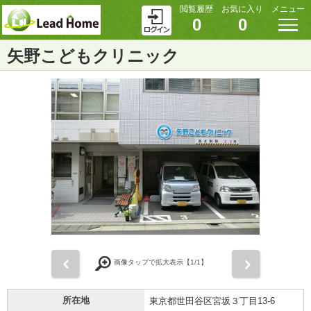
閲覧履歴
お気に入り
メニュー
0
0
矢野こどもクリニック
前
次
画像タップで拡大表示【
1
/1】
所在地
東京都世田谷区宮坂３丁目13-6