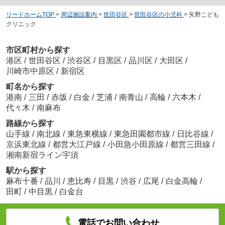
リードホームTOP
>
周辺施設案内
>
世田谷区
>
世田谷区の小児科
>
矢野こども
クリニック
市区町村から探す
港区
/
世田谷区
/
渋谷区
/
目黒区
/
品川区
/
大田区
/
川崎市中原区
/
新宿区
町名から探す
港南
/
三田
/
赤坂
/
白金
/
芝浦
/
南青山
/
高輪
/
六本木
/
代々木
/
南麻布
路線から探す
山手線
/
南北線
/
東急東横線
/
東急田園都市線
/
日比谷線
/
京浜東北線
/
都営大江戸線
/
小田急小田原線
/
都営三田線
/
湘南新宿ライン宇須
駅から探す
麻布十番
/
品川
/
恵比寿
/
目黒
/
渋谷
/
広尾
/
白金高輪
/
田町
/
中目黒
/
白金台
電話でお問い合わせ