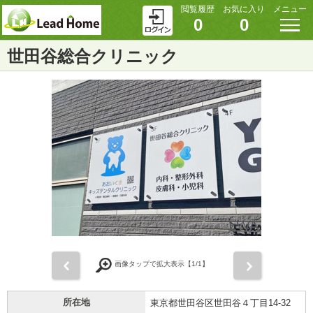
閲覧履歴
お気に入り
メニュー
0
0
世田谷総合クリニック
前
次
画像タップで拡大表示【
1
/1】
所在地
東京都世田谷区世田谷４丁目14-32