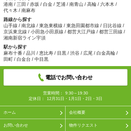
港南
/
三田
/
赤坂
/
白金
/
芝浦
/
南青山
/
高輪
/
六本木
/
代々木
/
南麻布
路線から探す
山手線
/
南北線
/
東急東横線
/
東急田園都市線
/
日比谷線
/
京浜東北線
/
小田急小田原線
/
都営大江戸線
/
都営三田線
/
湘南新宿ライン宇須
駅から探す
麻布十番
/
品川
/
恵比寿
/
目黒
/
渋谷
/
広尾
/
白金高輪
/
田町
/
白金台
/
中目黒
電話でお問い合わせ
営業時間：
9:30～19:30
定休日：
12月31日・1月1日・2日・3日
ホーム
会社概要
お問い合わせ
物件リクエスト