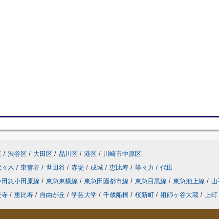
区
/
渋谷区
/
大田区
/
品川区
/
港区
/
川崎市中原区
代々木
/
東雪谷
/
世田谷
/
赤堤
/
成城
/
恵比寿
/
等々力
/
代田
小田急小田原線
/
東急東横線
/
東急田園都市線
/
東急目黒線
/
東急池上線
/
山
天寺
/
恵比寿
/
自由が丘
/
学芸大学
/
千歳船橋
/
桜新町
/
祖師ヶ谷大蔵
/
上町