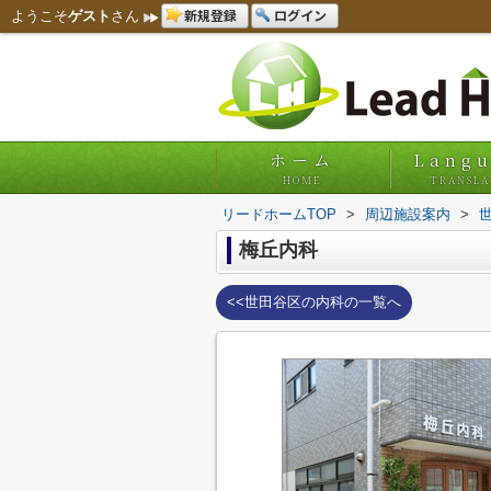
新規登録
ログイン
ようこそ
ゲスト
さん
ホーム
Lang
HOME
TRANSLA
リードホームTOP
>
周辺施設案内
>
梅丘内科
<<世田谷区の内科の一覧へ