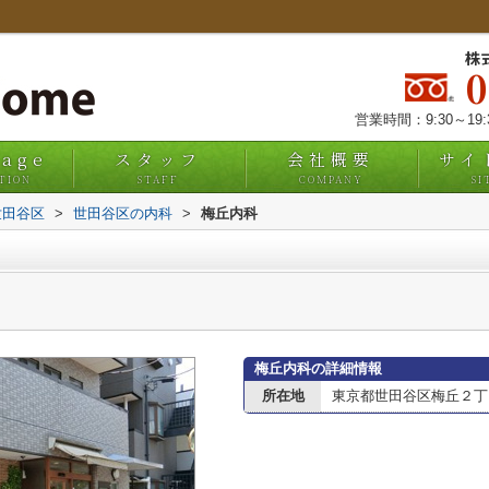
株
営業時間：9:30～19
uage
スタッフ
会社概要
サイ
TION
STAFF
COMPANY
SI
世田谷区
>
世田谷区の内科
>
梅丘内科
梅丘内科の詳細情報
所在地
東京都世田谷区梅丘２丁目2