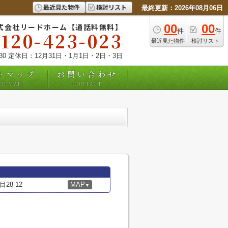
最近見た物件
検討リスト
最終更新：2026年08月06日
式会社リードホーム【通話料無料】
00
00
件
件
0120-423-023
最近見た物件
検討リスト
:30 定休日：12月31日・1月1日・2日・3日
トマップ
お問い合わせ
TE MAP
CONTACT
8-12
MAP
▼