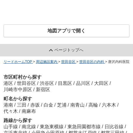
地図アプリで開く
ページトップへ
リードホームTOP
>
周辺施設案内
>
世田谷区
>
世田谷区の内科
>
唐沢内科医院
市区町村から探す
港区
/
世田谷区
/
渋谷区
/
目黒区
/
品川区
/
大田区
/
川崎市中原区
/
新宿区
町名から探す
港南
/
三田
/
赤坂
/
白金
/
芝浦
/
南青山
/
高輪
/
六本木
/
代々木
/
南麻布
路線から探す
山手線
/
南北線
/
東急東横線
/
東急田園都市線
/
日比谷線
/
京浜東北線
/
小田急小田原線
/
都営大江戸線
/
都営三田線
/