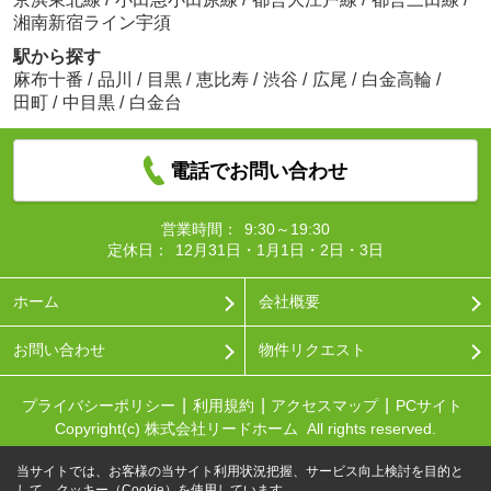
湘南新宿ライン宇須
駅から探す
麻布十番
/
品川
/
目黒
/
恵比寿
/
渋谷
/
広尾
/
白金高輪
/
田町
/
中目黒
/
白金台
電話でお問い合わせ
営業時間：
9:30～19:30
定休日：
12月31日・1月1日・2日・3日
ホーム
会社概要
お問い合わせ
物件リクエスト
プライバシーポリシー
利用規約
アクセスマップ
PCサイト
Copyright(c) 株式会社リードホーム All rights reserved.
当サイトでは、お客様の当サイト利用状況把握、サービス向上検討を目的と
して、クッキー（Cookie）を使用しています。