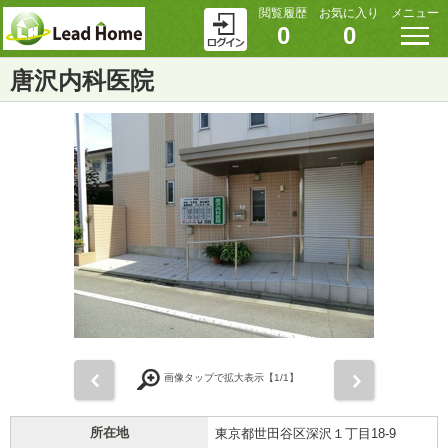
閲覧履歴
お気に入り
メニュー
0
0
唐沢内科医院
前
次
画像タップで拡大表示【
1
/1】
所在地
東京都世田谷区深沢１丁目18-9