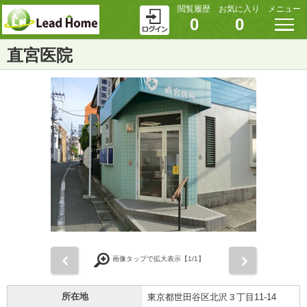
閲覧履歴
お気に入り
メニュー
0
0
直宮医院
前
次
画像タップで拡大表示【
1
/1】
所在地
東京都世田谷区北沢３丁目11-14