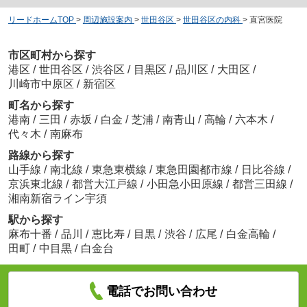
リードホームTOP
>
周辺施設案内
>
世田谷区
>
世田谷区の内科
>
直宮医院
市区町村から探す
港区
/
世田谷区
/
渋谷区
/
目黒区
/
品川区
/
大田区
/
川崎市中原区
/
新宿区
町名から探す
港南
/
三田
/
赤坂
/
白金
/
芝浦
/
南青山
/
高輪
/
六本木
/
代々木
/
南麻布
路線から探す
山手線
/
南北線
/
東急東横線
/
東急田園都市線
/
日比谷線
/
京浜東北線
/
都営大江戸線
/
小田急小田原線
/
都営三田線
/
湘南新宿ライン宇須
駅から探す
麻布十番
/
品川
/
恵比寿
/
目黒
/
渋谷
/
広尾
/
白金高輪
/
田町
/
中目黒
/
白金台
電話でお問い合わせ