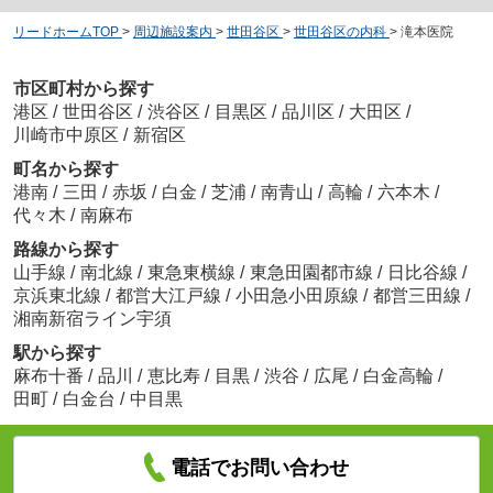
リードホームTOP
>
周辺施設案内
>
世田谷区
>
世田谷区の内科
>
滝本医院
市区町村から探す
港区
/
世田谷区
/
渋谷区
/
目黒区
/
品川区
/
大田区
/
川崎市中原区
/
新宿区
町名から探す
港南
/
三田
/
赤坂
/
白金
/
芝浦
/
南青山
/
高輪
/
六本木
/
代々木
/
南麻布
路線から探す
山手線
/
南北線
/
東急東横線
/
東急田園都市線
/
日比谷線
/
京浜東北線
/
都営大江戸線
/
小田急小田原線
/
都営三田線
/
湘南新宿ライン宇須
駅から探す
麻布十番
/
品川
/
恵比寿
/
目黒
/
渋谷
/
広尾
/
白金高輪
/
田町
/
白金台
/
中目黒
電話でお問い合わせ