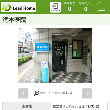
閲覧履歴
お気に入り
メニュー
0
0
滝本医院
前
次
画像タップで拡大表示【
1
/1】
所在地
東京都世田谷区用賀２丁目36-12