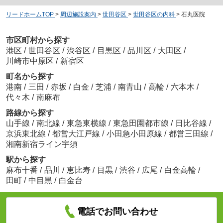
リードホームTOP
>
周辺施設案内
>
世田谷区
>
世田谷区の内科
>
石丸医院
市区町村から探す
港区
/
世田谷区
/
渋谷区
/
目黒区
/
品川区
/
大田区
/
川崎市中原区
/
新宿区
町名から探す
港南
/
三田
/
赤坂
/
白金
/
芝浦
/
南青山
/
高輪
/
六本木
/
代々木
/
南麻布
路線から探す
山手線
/
南北線
/
東急東横線
/
東急田園都市線
/
日比谷線
/
京浜東北線
/
都営大江戸線
/
小田急小田原線
/
都営三田線
/
湘南新宿ライン宇須
駅から探す
麻布十番
/
品川
/
恵比寿
/
目黒
/
渋谷
/
広尾
/
白金高輪
/
田町
/
中目黒
/
白金台
電話でお問い合わせ