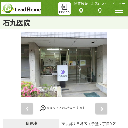
閲覧履歴
お気に入り
メニュー
0
0
石丸医院
前
次
画像タップで拡大表示【
1
/1】
所在地
東京都世田谷区太子堂２丁目9-21