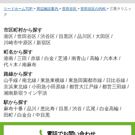
リードホームTOP
>
周辺施設案内
>
世田谷区
>
世田谷区の内科
>
三茶クリニッ
ク
市区町村から探す
港区
/
世田谷区
/
渋谷区
/
目黒区
/
品川区
/
大田区
/
川崎市中原区
/
新宿区
町名から探す
港南
/
三田
/
赤坂
/
白金
/
芝浦
/
南青山
/
高輪
/
六本木
/
代々木
/
南麻布
路線から探す
山手線
/
南北線
/
東急東横線
/
東急田園都市線
/
日比谷線
/
京浜東北線
/
小田急小田原線
/
都営大江戸線
/
都営三田線
/
湘南新宿ライン宇須
駅から探す
麻布十番
/
品川
/
恵比寿
/
目黒
/
渋谷
/
広尾
/
白金高輪
/
田町
/
白金台
/
中目黒
電話でお問い合わせ