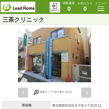
閲覧履歴
お気に入り
メニュー
0
0
三茶クリニック
前
次
画像タップで拡大表示【
1
/1】
所在地
東京都世田谷区太子堂４丁目24-11