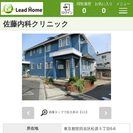
閲覧履歴
お気に入り
メニュー
0
0
佐藤内科クリニック
前
次
画像タップで拡大表示【
1
/1】
所在地
東京都世田谷区松原５丁目6-6