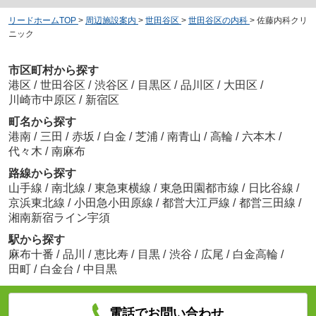
リードホームTOP
>
周辺施設案内
>
世田谷区
>
世田谷区の内科
>
佐藤内科クリ
ニック
市区町村から探す
港区
/
世田谷区
/
渋谷区
/
目黒区
/
品川区
/
大田区
/
川崎市中原区
/
新宿区
町名から探す
港南
/
三田
/
赤坂
/
白金
/
芝浦
/
南青山
/
高輪
/
六本木
/
代々木
/
南麻布
路線から探す
山手線
/
南北線
/
東急東横線
/
東急田園都市線
/
日比谷線
/
京浜東北線
/
小田急小田原線
/
都営大江戸線
/
都営三田線
/
湘南新宿ライン宇須
駅から探す
麻布十番
/
品川
/
恵比寿
/
目黒
/
渋谷
/
広尾
/
白金高輪
/
田町
/
白金台
/
中目黒
電話でお問い合わせ