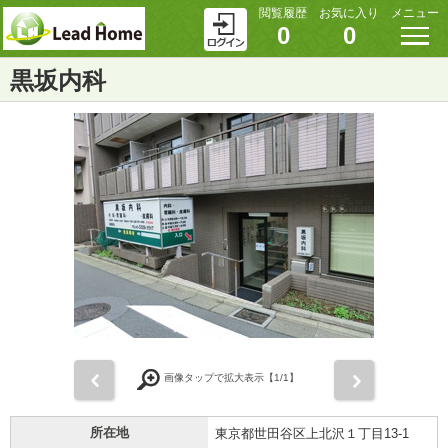
閲覧履歴
お気に入り
メニュー
0
0
黒坂内科
前
次
画像タップで拡大表示【
1
/1】
所在地
東京都世田谷区上北沢１丁目13-1