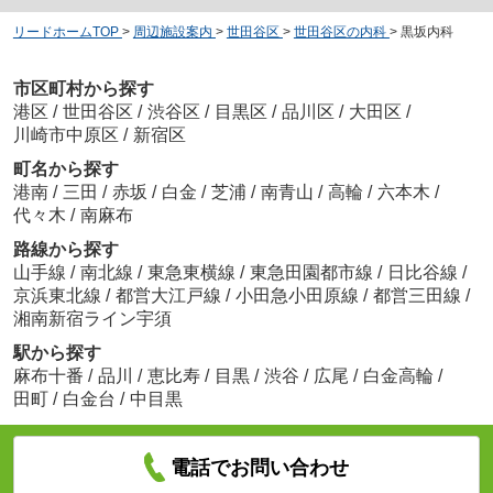
リードホームTOP
>
周辺施設案内
>
世田谷区
>
世田谷区の内科
>
黒坂内科
市区町村から探す
港区
/
世田谷区
/
渋谷区
/
目黒区
/
品川区
/
大田区
/
川崎市中原区
/
新宿区
町名から探す
港南
/
三田
/
赤坂
/
白金
/
芝浦
/
南青山
/
高輪
/
六本木
/
代々木
/
南麻布
路線から探す
山手線
/
南北線
/
東急東横線
/
東急田園都市線
/
日比谷線
/
京浜東北線
/
都営大江戸線
/
小田急小田原線
/
都営三田線
/
湘南新宿ライン宇須
駅から探す
麻布十番
/
品川
/
恵比寿
/
目黒
/
渋谷
/
広尾
/
白金高輪
/
田町
/
白金台
/
中目黒
電話でお問い合わせ